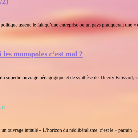
/2)
itique assène le fait qu’une entreprise ou un pays pratiquerait une « 
i les monopoles c’est mal ?
e du superbe ouvrage pédagogique et de synthèse de Thierry Falissard, « 
ce
n ouvrage intitulé « L’horizon du néolibéralisme, c’est le « parrain »