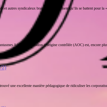
ds et autres syndicaleux bramer régulièrement qu’ils se battent pour la « 
 Fantasmes AOC L’appellation d’origine contrôlée (AOC) est, encore plus
/2)
trouvé une excellente manière pédagogique de ridiculiser les corporatis