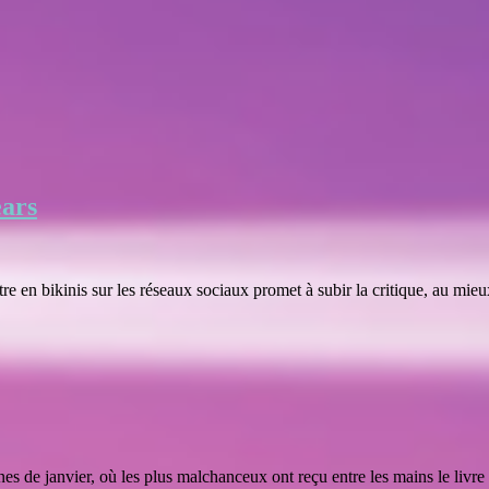
ears
 en bikinis sur les réseaux sociaux promet à subir la critique, au mieux,
nes de janvier, où les plus malchanceux ont reçu entre les mains le livr