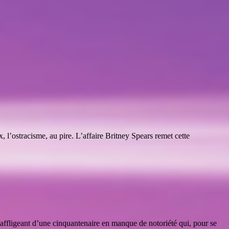
 l’ostracisme, au pire. L’affaire Britney Spears remet cette
e affligeant d’une cinquantenaire en manque de notoriété qui, pour se