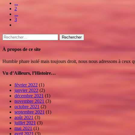
...
2
...
3
Rechercher :
À propos de ce site
Humble phare isolé mais toujours droit, nous nous adressons à ceux qui
Vu d’Ailleurs, l’Histoire…
février 2022
(1)
janvier 2022
(2)
décembre 2021
(1)
novembre 2021
(3)
octobre 2021
(2)
septembre 2021
(1)
août 2021
(3)
juillet 2021
(3)
mai 2021
(1)
avril 2021
(3)