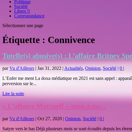
Politique
Société
Libres !!
Correspondance
Sélectionner une page
Étiquette :
Connivence
Tutelle(s) abusive(s) : L’affaire Britney Sp
par
Vu d'Ailleurs
|
Jan 31, 2022
|
Actualités
,
Opinion
,
Société
|
0
|
L’Enfer me ment La doxa médiatique en 2021 est sans appel : apparaître
perversion sur le...
Lire la suite
« L’affaire Matzneff » mise à nu…
par
Vu d'Ailleurs
|
Oct 27, 2020
|
Opinion
,
Société
|
0
|
Satyre vers le bas Déjà plusieurs mois se sont écoulés depuis les étren