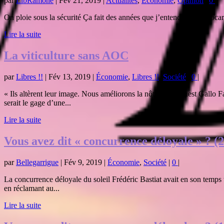
par
LibRamone
|
Fév 21, 2019
|
Actualités
,
Économie
,
Opinion
|
0
|
On ploie sous la sécurité Ça fait des années que j’entends les politocar
Lire la suite
La viticulture sans AOC
par
Libres !!
|
Fév 13, 2019
|
Économie
,
Libres !!
,
Société
|
0
|
« Ils altèrent leur image. Nous améliorons la nôtre. » – Ernest Gallo
serait le gage d’une...
Lire la suite
Vous avez dit « concurrence déloyale » ? (2
par
Bellegarrigue
|
Fév 9, 2019
|
Économie
,
Société
|
0
|
La concurrence déloyale du soleil Frédéric Bastiat avait en son temps 
en réclamant au...
Lire la suite