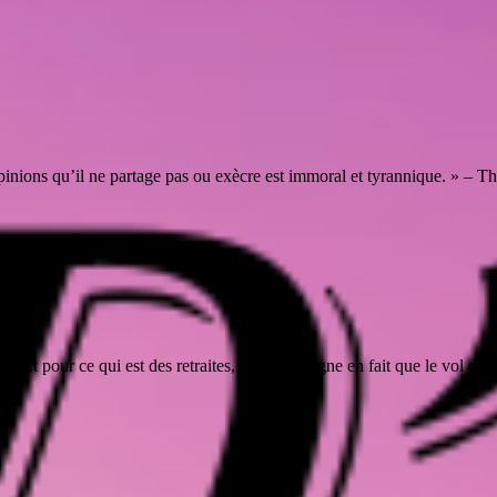
inions qu’il ne partage pas ou exècre est immoral et tyrannique. » – 
ale. Et pour ce qui est des retraites, elle ne désigne en fait que le vol d