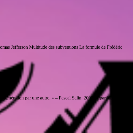
Thomas Jefferson Multitude des subventions La formule de Frédéric
’une génération par une autre. » – Pascal Salin, 2008 Répartition vs...