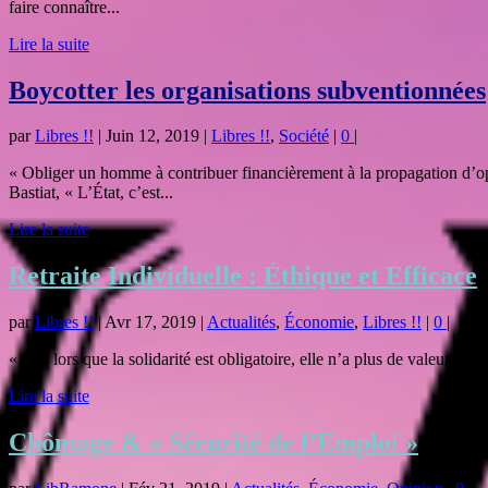
faire connaître...
Lire la suite
Boycotter les organisations subventionnées
par
Libres !!
|
Juin 12, 2019
|
Libres !!
,
Société
|
0
|
« Obliger un homme à contribuer financièrement à la propagation d’op
Bastiat, « L’État, c’est...
Lire la suite
Retraite Individuelle : Éthique et Efficace
par
Libres !!
|
Avr 17, 2019
|
Actualités
,
Économie
,
Libres !!
|
0
|
« Dès lors que la solidarité est obligatoire, elle n’a plus de valeur mor
Lire la suite
Chômage & « Sécurité de l’Emploi »