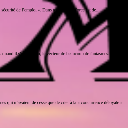
sécurité de l’emploi ». Dans tous les cas, force est de...
 quand il s’agit de vin, le vecteur de beaucoup de fantasmes. Elle
mes qui n’avaient de cesse que de crier à la « concurrence déloyale »