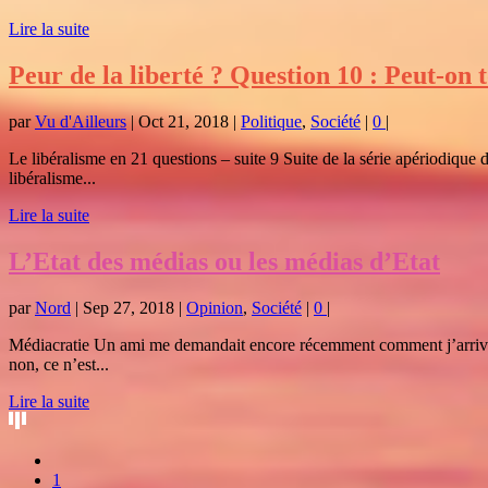
Lire la suite
Peur de la liberté ? Question 10 : Peut-on 
par
Vu d'Ailleurs
|
Oct 21, 2018
|
Politique
,
Société
|
0
|
Le libéralisme en 21 questions – suite 9 Suite de la série apériodique
libéralisme...
Lire la suite
L’Etat des médias ou les médias d’Etat
par
Nord
|
Sep 27, 2018
|
Opinion
,
Société
|
0
|
Médiacratie Un ami me demandait encore récemment comment j’arrivais à 
non, ce n’est...
Lire la suite
1