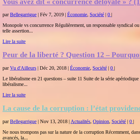
Vous avez dit « concurrence déloyale » ? (1
par
Bellegarrigue
|
Fév 7, 2019
|
Économie
,
Société
|
0
|
Monopole vs concurrence Régulièrement, un responsable syndical ou pol
telle assertion...
Lire la suite
Peur de la liberté ? Question 12 – Pourquo
par
Vu d'Ailleurs
|
Déc 20, 2018
|
Économie
,
Société
|
0
|
Le libéralisme en 21 questions – suite 11 Suite de la série apériodiqu
libéralisme...
Lire la suite
La cause de la corruption : l’état providen
par
Bellegarrigue
|
Nov 13, 2018
|
Actualités
,
Opinion
,
Société
|
0
|
Ne nous trompons pas sur la nature de la corruption Récemment, dans u
avancés, la...