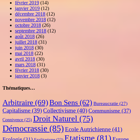
février 2019
(14)
janvier 2019
(12)
décembre 2018
(12)
novembre 2018
(12)
octobre 2018
(26)
septembre 2018
(12)
août 2018
(26)
juillet 2018
(31)
juin 2018
(30)
mai 2018
(22)
avril 2018
(30)
mars 2018
(31)
février 2018
(30)
janvier 2018
(3)
Thématiques…
Arbitraire
(69)
Bon Sens
(62)
Bureaucratie
(27)
Capitalisme
(39)
Collectivisme
(40)
Communisme
(37)
Droit Naturel
(75)
Connivence
(25)
Démocrassie
(85)
Ecole Autrichienne
(41)
Etatisme
(81)
Europe
Ecologie
(31)
Egalitarisme
(22)