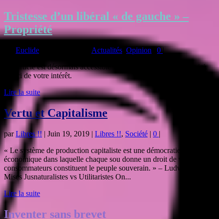
Tristesse d’un libéral « de gauche » –
Propriété
par
Euclide
|
Juin 22, 2019
|
Actualités
,
Opinion
|
0
|
Cet article est désormais accessible via les Lettres de Libéralie, ici.
Merci de votre intérêt.
Lire la suite
Vertu et Capitalisme
par
Libres !!
|
Juin 19, 2019
|
Libres !!
,
Société
|
0
|
« Le système de production capitaliste est une démocratie
économique dans laquelle chaque sou donne un droit de vote. Les
consommateurs constituent le peuple souverain. » – Ludwig von
Mises Jusnaturalistes vs Utilitaristes On...
Lire la suite
Inventer sans brevet