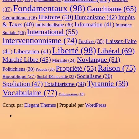
Fondamentaux
(98)
Gauchisme
(65)
(37)
Histoire
(50)
Humanisme
(42)
Impôts
Géopolitique
(26)
& Taxes
(40)
Information
(41)
Individualisme
(30)
Injustice
International
(55)
Sociale
(26)
Interventionnisme
(74)
Laissez-Faire
Justice
(35)
Liberté
(98)
Libéral
(69)
(41)
Libertarien
(41)
Novlangue
(51)
Marché Libre
(45)
Moralité
(24)
Raison
(75)
Propriété
(55)
Politichiens
(30)
Pouvoir
(20)
Socialisme
(36)
Ripoublique
(27)
Social-Démocratie
(22)
Tyrannie
(59)
Spoliation
(47)
Totalitarisme
(38)
Vocabulaire
(77)
Volontarisme
(18)
Conçu par
Elegant Themes
| Propulsé par
WordPress