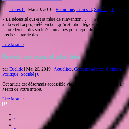
par
Libres !!
|
Mai 29, 2019
|
Économie
,
Libres !!
,
Société
|
0
|
« La nécessité qui est la mère de l’invention… » – Platon Favorables
au brevet La propriété, en tant qu’institution légale, a émergé
naturellement des sociétés humaines pour répondre à un besoin
précis : la rareté des...
Lire la suite
Brexit, un regard plus loin
par
Euclide
|
Mai 26, 2019
|
Actualités
,
Correspondance
,
Opinion
,
Politique
,
Société
|
0
|
Cet article est désormais accessible via les Lettres de Libéralie, ici.
Merci de votre intérêt.
Lire la suite
1
...