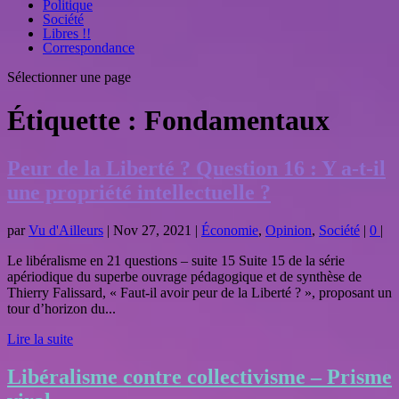
Politique
Société
Libres !!
Correspondance
Sélectionner une page
Étiquette :
Fondamentaux
Peur de la Liberté ? Question 16 : Y a-t-il
une propriété intellectuelle ?
par
Vu d'Ailleurs
|
Nov 27, 2021
|
Économie
,
Opinion
,
Société
|
0
|
Le libéralisme en 21 questions – suite 15 Suite 15 de la série
apériodique du superbe ouvrage pédagogique et de synthèse de
Thierry Falissard, « Faut-il avoir peur de la Liberté ? », proposant un
tour d’horizon du...
Lire la suite
Libéralisme contre collectivisme – Prisme