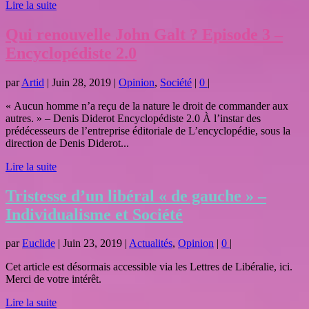
Lire la suite
Qui renouvelle John Galt ? Episode 3 –
Encyclopédiste 2.0
par
Artid
|
Juin 28, 2019
|
Opinion
,
Société
|
0
|
« Aucun homme n’a reçu de la nature le droit de commander aux
autres. » – Denis Diderot Encyclopédiste 2.0 À l’instar des
prédécesseurs de l’entreprise éditoriale de L’encyclopédie, sous la
direction de Denis Diderot...
Lire la suite
Tristesse d’un libéral « de gauche » –
Individualisme et Société
par
Euclide
|
Juin 23, 2019
|
Actualités
,
Opinion
|
0
|
Cet article est désormais accessible via les Lettres de Libéralie, ici.
Merci de votre intérêt.
Lire la suite