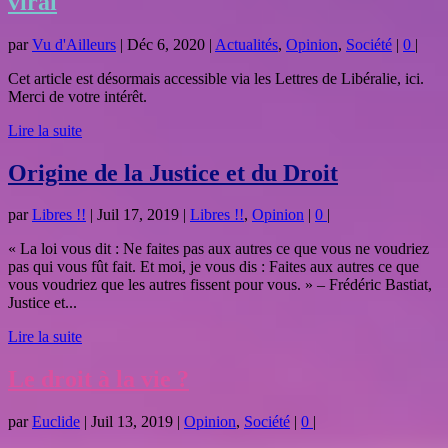
viral
par
Vu d'Ailleurs
|
Déc 6, 2020
|
Actualités
,
Opinion
,
Société
|
0
|
Cet article est désormais accessible via les Lettres de Libéralie, ici.
Merci de votre intérêt.
Lire la suite
Origine de la Justice et du Droit
par
Libres !!
|
Juil 17, 2019
|
Libres !!
,
Opinion
|
0
|
« La loi vous dit : Ne faites pas aux autres ce que vous ne voudriez
pas qui vous fût fait. Et moi, je vous dis : Faites aux autres ce que
vous voudriez que les autres fissent pour vous. » – Frédéric Bastiat,
Justice et...
Lire la suite
Le droit à la vie ?
par
Euclide
|
Juil 13, 2019
|
Opinion
,
Société
|
0
|