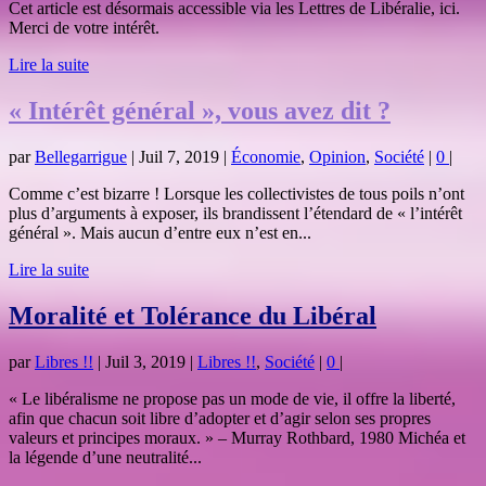
Cet article est désormais accessible via les Lettres de Libéralie, ici.
Merci de votre intérêt.
Lire la suite
« Intérêt général », vous avez dit ?
par
Bellegarrigue
|
Juil 7, 2019
|
Économie
,
Opinion
,
Société
|
0
|
Comme c’est bizarre ! Lorsque les collectivistes de tous poils n’ont
plus d’arguments à exposer, ils brandissent l’étendard de « l’intérêt
général ». Mais aucun d’entre eux n’est en...
Lire la suite
Moralité et Tolérance du Libéral
par
Libres !!
|
Juil 3, 2019
|
Libres !!
,
Société
|
0
|
« Le libéralisme ne propose pas un mode de vie, il offre la liberté,
afin que chacun soit libre d’adopter et d’agir selon ses propres
valeurs et principes moraux. » – Murray Rothbard, 1980 Michéa et
la légende d’une neutralité...