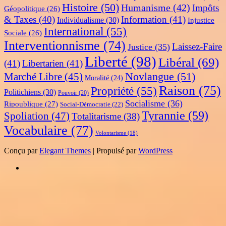
Histoire
(50)
Humanisme
(42)
Impôts
Géopolitique
(26)
& Taxes
(40)
Information
(41)
Individualisme
(30)
Injustice
International
(55)
Sociale
(26)
Interventionnisme
(74)
Laissez-Faire
Justice
(35)
Liberté
(98)
Libéral
(69)
(41)
Libertarien
(41)
Novlangue
(51)
Marché Libre
(45)
Moralité
(24)
Raison
(75)
Propriété
(55)
Politichiens
(30)
Pouvoir
(20)
Socialisme
(36)
Ripoublique
(27)
Social-Démocratie
(22)
Tyrannie
(59)
Spoliation
(47)
Totalitarisme
(38)
Vocabulaire
(77)
Volontarisme
(18)
Conçu par
Elegant Themes
| Propulsé par
WordPress