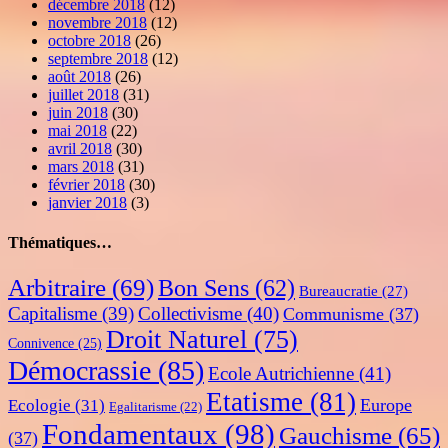
décembre 2018
(12)
novembre 2018
(12)
octobre 2018
(26)
septembre 2018
(12)
août 2018
(26)
juillet 2018
(31)
juin 2018
(30)
mai 2018
(22)
avril 2018
(30)
mars 2018
(31)
février 2018
(30)
janvier 2018
(3)
Thématiques…
Arbitraire
(69)
Bon Sens
(62)
Bureaucratie
(27)
Capitalisme
(39)
Collectivisme
(40)
Communisme
(37)
Droit Naturel
(75)
Connivence
(25)
Démocrassie
(85)
Ecole Autrichienne
(41)
Etatisme
(81)
Europe
Ecologie
(31)
Egalitarisme
(22)
Fondamentaux
(98)
Gauchisme
(65)
(37)