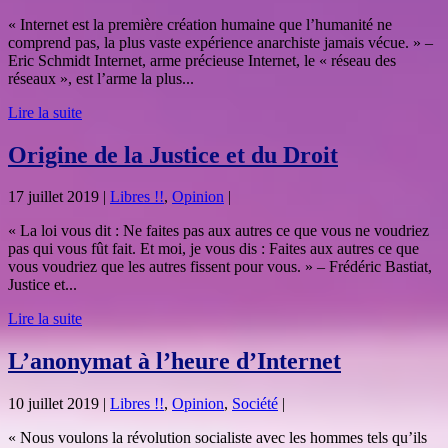
« Internet est la première création humaine que l’humanité ne
comprend pas, la plus vaste expérience anarchiste jamais vécue. » –
Eric Schmidt Internet, arme précieuse Internet, le « réseau des
réseaux », est l’arme la plus...
Lire la suite
Origine de la Justice et du Droit
17 juillet 2019
|
Libres !!
,
Opinion
|
« La loi vous dit : Ne faites pas aux autres ce que vous ne voudriez
pas qui vous fût fait. Et moi, je vous dis : Faites aux autres ce que
vous voudriez que les autres fissent pour vous. » – Frédéric Bastiat,
Justice et...
Lire la suite
L’anonymat à l’heure d’Internet
10 juillet 2019
|
Libres !!
,
Opinion
,
Société
|
« Nous voulons la révolution socialiste avec les hommes tels qu’ils