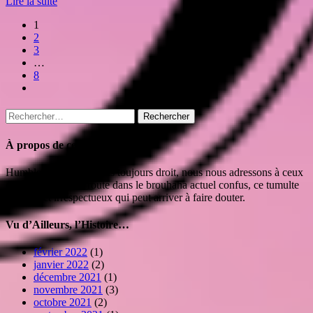
Lire la suite
1
2
3
…
8
Rechercher :
À propos de ce site
Humble phare isolé mais toujours droit, nous nous adressons à ceux
qui cherchent leur route dans le brouhaha actuel confus, ce tumulte
haineux et irrespectueux qui peut arriver à faire douter.
Vu d’Ailleurs, l’Histoire…
février 2022
(1)
janvier 2022
(2)
décembre 2021
(1)
novembre 2021
(3)
octobre 2021
(2)