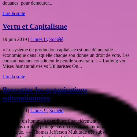
douanes, pour demeurer...
Lire la suite
Vertu et Capitalisme
19 juin 2019
|
Libres !!
,
Société
|
« Le système de production capitaliste est une démocratie
économique dans laquelle chaque sou donne un droit de vote. Les
consommateurs constituent le peuple souverain. » – Ludwig von
Mises Jusnaturalistes vs Utilitaristes On...
Lire la suite
Boycotter les organisations
subventionnées
12 juin 2019
|
Libres !!
,
Société
|
« Obliger un homme à contribuer financièrement à la propagation
d’opinions qu’il ne partage pas ou exècre est immoral et
tyrannique. » – Thomas Jefferson Multitude des subventions La