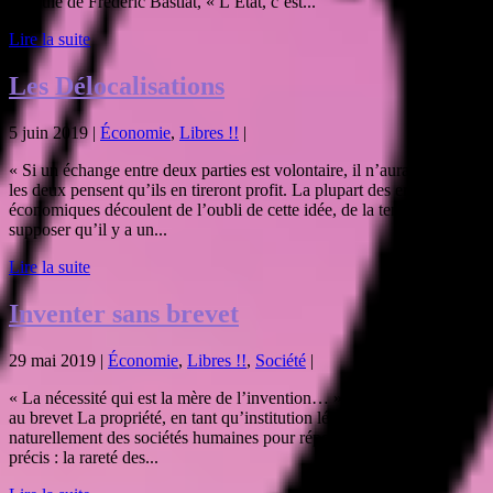
formule de Frédéric Bastiat, « L’État, c’est...
Lire la suite
Les Délocalisations
5 juin 2019
|
Économie
,
Libres !!
|
« Si un échange entre deux parties est volontaire, il n’aura lieu que si
les deux pensent qu’ils en tireront profit. La plupart des erreurs
économiques découlent de l’oubli de cette idée, de la tendance à
supposer qu’il y a un...
Lire la suite
Inventer sans brevet
29 mai 2019
|
Économie
,
Libres !!
,
Société
|
« La nécessité qui est la mère de l’invention… » – Platon Favorables
au brevet La propriété, en tant qu’institution légale, a émergé
naturellement des sociétés humaines pour répondre à un besoin
précis : la rareté des...