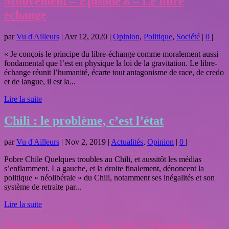
Mouvement – Episode 8 – Le libre
échange
par
Vu d'Ailleurs
|
Avr 12, 2020
|
Opinion
,
Politique
,
Société
|
0
|
« Je conçois le principe du libre-échange comme moralement aussi
fondamental que l’est en physique la loi de la gravitation. Le libre-
échange réunit l’humanité, écarte tout antagonisme de race, de credo
et de langue, il est la...
Lire la suite
Chili : le problème, c’est l’état
par
Vu d'Ailleurs
|
Nov 2, 2019
|
Actualités
,
Opinion
|
0
|
Pobre Chile Quelques troubles au Chili, et aussitôt les médias
s’enflamment. La gauche, et la droite finalement, dénoncent la
politique « néolibérale » du Chili, notamment ses inégalités et son
système de retraite par...
Lire la suite
Qui renouvelle John Galt ? Episode 4 –