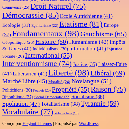
Droit Naturel
(75)
Connivence
(25)
Démocrassie
(85)
Ecole Autrichienne
(41)
Etatisme
(81)
Europe
Ecologie
(31)
Egalitarisme
(22)
Fondamentaux
(98)
Gauchisme
(65)
(37)
Histoire
(50)
Humanisme
(42)
Impôts
Géopolitique
(26)
& Taxes
(40)
Information
(41)
Individualisme
(30)
Injustice
International
(55)
Sociale
(26)
Interventionnisme
(74)
Laissez-Faire
Justice
(35)
Liberté
(98)
Libéral
(69)
(41)
Libertarien
(41)
Novlangue
(51)
Marché Libre
(45)
Moralité
(24)
Raison
(75)
Propriété
(55)
Politichiens
(30)
Pouvoir
(20)
Socialisme
(36)
Ripoublique
(27)
Social-Démocratie
(22)
Tyrannie
(59)
Spoliation
(47)
Totalitarisme
(38)
Vocabulaire
(77)
Volontarisme
(18)
Conçu par
Elegant Themes
| Propulsé par
WordPress