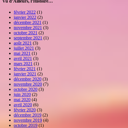
Vu d’Ailleurs, l’Histoire…
février 2022
(1)
janvier 2022
(2)
décembre 2021
(1)
novembre 2021
(3)
octobre 2021
(2)
septembre 2021
(1)
août 2021
(3)
juillet 2021
(3)
mai 2021
(1)
avril 2021
(3)
mars 2021
(1)
février 2021
(1)
janvier 2021
(2)
décembre 2020
(3)
novembre 2020
(7)
octobre 2020
(3)
juin 2020
(2)
mai 2020
(4)
avril 2020
(6)
février 2020
(3)
décembre 2019
(2)
novembre 2019
(4)
octobre 2019
(1)