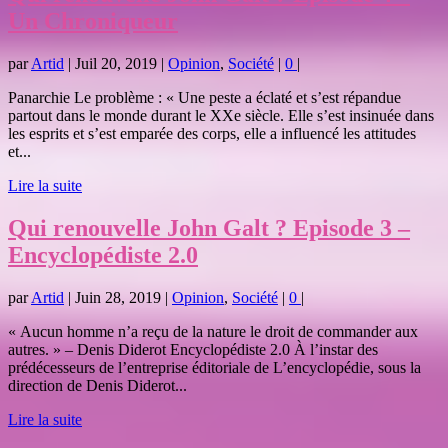
Un Chroniqueur
par
Artid
|
Juil 20, 2019
|
Opinion
,
Société
|
0
|
Panarchie Le problème : « Une peste a éclaté et s’est répandue
partout dans le monde durant le XXe siècle. Elle s’est insinuée dans
les esprits et s’est emparée des corps, elle a influencé les attitudes
et...
Lire la suite
Qui renouvelle John Galt ? Episode 3 –
Encyclopédiste 2.0
par
Artid
|
Juin 28, 2019
|
Opinion
,
Société
|
0
|
« Aucun homme n’a reçu de la nature le droit de commander aux
autres. » – Denis Diderot Encyclopédiste 2.0 À l’instar des
prédécesseurs de l’entreprise éditoriale de L’encyclopédie, sous la
direction de Denis Diderot...
Lire la suite