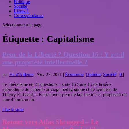
Politique
Société
Libres !!
Correspondance
Sélectionner une page
Étiquette :
Capitalisme
Peur de la Liberté ? Question 16 : Y a-t-il
une propriété intellectuelle ?
par
Vu d'Ailleurs
|
Nov 27, 2021
|
Économie
,
Opinion
,
Société
|
0
|
Le libéralisme en 21 questions – suite 15 Suite 15 de la série
apériodique du superbe ouvrage pédagogique et de synthèse de
Thierry Falissard, « Faut-il avoir peur de la Liberté ? », proposant un
tour d’horizon du...
Lire la suite
Retour vers Atlas Shrugged – Le