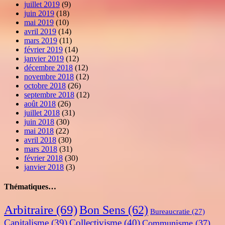
juillet 2019
(9)
juin 2019
(18)
mai 2019
(10)
avril 2019
(14)
mars 2019
(11)
février 2019
(14)
janvier 2019
(12)
décembre 2018
(12)
novembre 2018
(12)
octobre 2018
(26)
septembre 2018
(12)
août 2018
(26)
juillet 2018
(31)
juin 2018
(30)
mai 2018
(22)
avril 2018
(30)
mars 2018
(31)
février 2018
(30)
janvier 2018
(3)
Thématiques…
Arbitraire
(69)
Bon Sens
(62)
Bureaucratie
(27)
Capitalisme
(39)
Collectivisme
(40)
Communisme
(37)