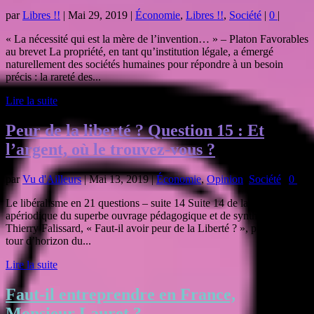
par
Libres !!
|
Mai 29, 2019
|
Économie
,
Libres !!
,
Société
|
0
|
« La nécessité qui est la mère de l’invention… » – Platon Favorables
au brevet La propriété, en tant qu’institution légale, a émergé
naturellement des sociétés humaines pour répondre à un besoin
précis : la rareté des...
Lire la suite
Peur de la liberté ? Question 15 : Et
l’argent, où le trouvez-vous ?
par
Vu d'Ailleurs
|
Mai 13, 2019
|
Économie
,
Opinion
,
Société
|
0
|
Le libéralisme en 21 questions – suite 14 Suite 14 de la série
apériodique du superbe ouvrage pédagogique et de synthèse de
Thierry Falissard, « Faut-il avoir peur de la Liberté ? », proposant un
tour d’horizon du...
Lire la suite
Faut-il entreprendre en France,
Monsieur Lauret ?