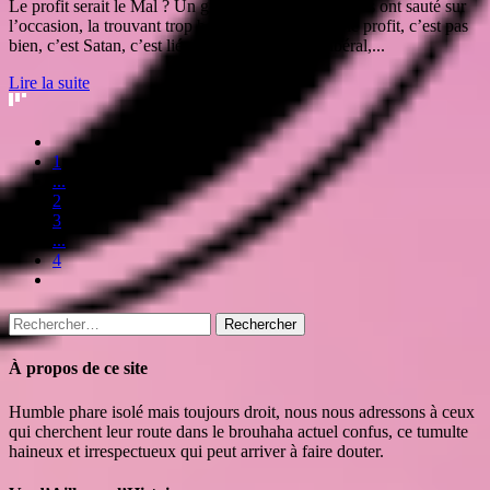
Le profit serait le Mal ? Un gros paquet de politiciens ont sauté sur
l’occasion, la trouvant trop belle pour être vraie : le profit, c’est pas
bien, c’est Satan, c’est lié au capitalisme ultra-libéral,...
Lire la suite
1
...
2
3
...
4
Rechercher :
À propos de ce site
Humble phare isolé mais toujours droit, nous nous adressons à ceux
qui cherchent leur route dans le brouhaha actuel confus, ce tumulte
haineux et irrespectueux qui peut arriver à faire douter.