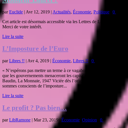
par
Euclide
|
Avr 12, 2019
|
Actualités
,
Économie
,
Politique
|
0
|
Cet article est désormais accessible via les Lettres de Libéralie, ici.
Merci de votre intérêt.
Lire la suite
L’Imposture de l’Euro
par
Libres !!
|
Avr 4, 2019
|
Économie
,
Libres !!
|
0
|
« N’espérons pas mettre un terme à ce vagabondage monétaire tant
que les gouvernements menaceront les capitalistes. » – Louis
Baudin, La Monnaie, 1947 Viciée dès l’origine Nous, libéraux,
sommes conscients de l’imposture...
Lire la suite
Le profit ? Pas bien…
par
LibRamone
|
Mar 23, 2019
|
Économie
,
Opinion
|
0
|