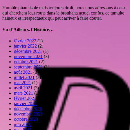
Humble phare isolé mais toujours droit, nous nous adressons à ceux
qui cherchent leur route dans le brouhaha actuel confus, ce tumulte
haineux et irrespectueux qui peut arriver à faire douter.
Vu d’Ailleurs, l’Histoire…
février 2022
(1)
janvier 2022
(2)
décembre 2021
(1)
novembre 2021
(3)
octobre 2021
(2)
septembre 2021
(1)
août 2021
(3)
juillet 2021
(3)
mai 2021
(1)
avril 2021
(3)
mars 2021
(1)
février 2021
(1)
janvier 2021
(2)
décembre 2020
(3)
novembre 2020
(7)
octobre 2020
(3)
juin 2020
(2)
mai 2020
(4)