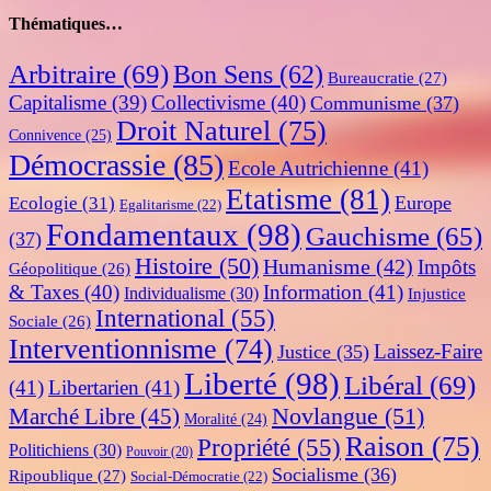
Thématiques…
Arbitraire
(69)
Bon Sens
(62)
Bureaucratie
(27)
Capitalisme
(39)
Collectivisme
(40)
Communisme
(37)
Droit Naturel
(75)
Connivence
(25)
Démocrassie
(85)
Ecole Autrichienne
(41)
Etatisme
(81)
Europe
Ecologie
(31)
Egalitarisme
(22)
Fondamentaux
(98)
Gauchisme
(65)
(37)
Histoire
(50)
Humanisme
(42)
Impôts
Géopolitique
(26)
& Taxes
(40)
Information
(41)
Individualisme
(30)
Injustice
International
(55)
Sociale
(26)
Interventionnisme
(74)
Laissez-Faire
Justice
(35)
Liberté
(98)
Libéral
(69)
(41)
Libertarien
(41)
Novlangue
(51)
Marché Libre
(45)
Moralité
(24)
Raison
(75)
Propriété
(55)
Politichiens
(30)
Pouvoir
(20)
Socialisme
(36)
Ripoublique
(27)
Social-Démocratie
(22)