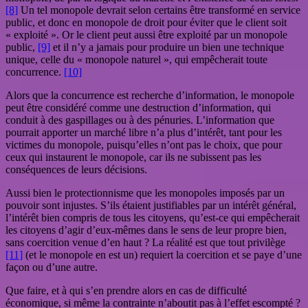
[8]
Un tel monopole devrait selon certains être transformé en service
public, et donc en monopole de droit pour éviter que le client soit
« exploité ». Or le client peut aussi être exploité par un monopole
public,
[9]
et il n’y a jamais pour produire un bien une technique
unique, celle du « monopole naturel », qui empêcherait toute
concurrence.
[10]
Alors que la concurrence est recherche d’information, le monopole
peut être considéré comme une destruction d’information, qui
conduit à des gaspillages ou à des pénuries. L’information que
pourrait apporter un marché libre n’a plus d’intérêt, tant pour les
victimes du monopole, puisqu’elles n’ont pas le choix, que pour
ceux qui instaurent le monopole, car ils ne subissent pas les
conséquences de leurs décisions.
Aussi bien le protectionnisme que les monopoles imposés par un
pouvoir sont injustes. S’ils étaient justifiables par un intérêt général,
l’intérêt bien compris de tous les citoyens, qu’est-ce qui empêcherait
les citoyens d’agir d’eux-mêmes dans le sens de leur propre bien,
sans coercition venue d’en haut ? La réalité est que tout privilège
[11]
(et le monopole en est un) requiert la coercition et se paye d’une
façon ou d’une autre.
Que faire, et à qui s’en prendre alors en cas de difficulté
économique, si même la contrainte n’aboutit pas à l’effet escompté ?