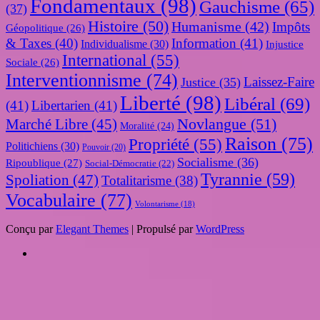
Fondamentaux
(98)
Gauchisme
(65)
(37)
Histoire
(50)
Humanisme
(42)
Impôts
Géopolitique
(26)
& Taxes
(40)
Information
(41)
Individualisme
(30)
Injustice
International
(55)
Sociale
(26)
Interventionnisme
(74)
Laissez-Faire
Justice
(35)
Liberté
(98)
Libéral
(69)
(41)
Libertarien
(41)
Novlangue
(51)
Marché Libre
(45)
Moralité
(24)
Raison
(75)
Propriété
(55)
Politichiens
(30)
Pouvoir
(20)
Socialisme
(36)
Ripoublique
(27)
Social-Démocratie
(22)
Tyrannie
(59)
Spoliation
(47)
Totalitarisme
(38)
Vocabulaire
(77)
Volontarisme
(18)
Conçu par
Elegant Themes
| Propulsé par
WordPress