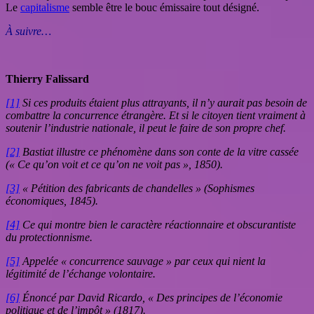
Le
capitalisme
semble être le bouc émissaire tout désigné.
À suivre…
Thierry Falissard
[1]
Si ces produits étaient plus attrayants, il n’y aurait pas besoin de
combattre la concurrence étrangère. Et si le citoyen tient vraiment à
soutenir l’industrie nationale, il peut le faire de son propre chef.
[2]
Bastiat illustre ce phénomène dans son conte de la vitre cassée
(« Ce qu’on voit et ce qu’on ne voit pas », 1850).
[3]
« Pétition des fabricants de chandelles » (Sophismes
économiques, 1845).
[4]
Ce qui montre bien le caractère réactionnaire et obscurantiste
du protectionnisme.
[5]
Appelée « concurrence sauvage » par ceux qui nient la
légitimité de l’échange volontaire.
[6]
Énoncé par David Ricardo, « Des principes de l’économie
politique et de l’impôt » (1817).