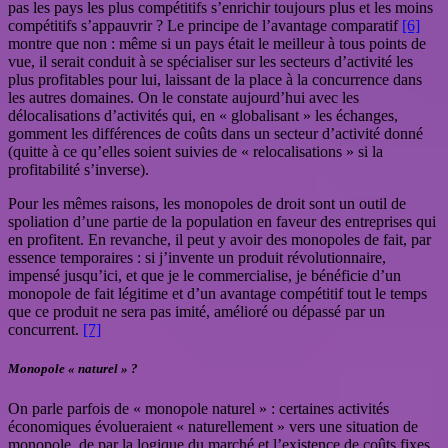
pas les pays les plus compétitifs s’enrichir toujours plus et les moins
compétitifs s’appauvrir ? Le principe de l’avantage comparatif
[6]
montre que non : même si un pays était le meilleur à tous points de
vue, il serait conduit à se spécialiser sur les secteurs d’activité les
plus profitables pour lui, laissant de la place à la concurrence dans
les autres domaines. On le constate aujourd’hui avec les
délocalisations d’activités qui, en « globalisant » les échanges,
gomment les différences de coûts dans un secteur d’activité donné
(quitte à ce qu’elles soient suivies de « relocalisations » si la
profitabilité s’inverse).
Pour les mêmes raisons, les monopoles de droit sont un outil de
spoliation d’une partie de la population en faveur des entreprises qui
en profitent. En revanche, il peut y avoir des monopoles de fait, par
essence temporaires : si j’invente un produit révolutionnaire,
impensé jusqu’ici, et que je le commercialise, je bénéficie d’un
monopole de fait légitime et d’un avantage compétitif tout le temps
que ce produit ne sera pas imité, amélioré ou dépassé par un
concurrent.
[7]
Monopole « naturel » ?
On parle parfois de « monopole naturel » : certaines activités
économiques évolueraient « naturellement » vers une situation de
monopole, de par la logique du marché et l’existence de coûts fixes.