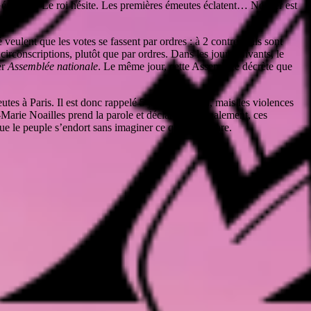
-Généraux. Le roi hésite. Les premières émeutes éclatent… Necker est
veulent que les votes se fassent par ordres : à 2 contre 1, ils sont
irconscriptions, plutôt que par ordres. Dans les jours suivants, le
er
Assemblée nationale
. Le même jour, cette Assemblée décrète que
tes à Paris. Il est donc rappelé 5 jours plus tard, mais les violences
arie Noailles prend la parole et déclare que, finalement, ces
que le peuple s’endort sans imaginer ce qui se prépare.