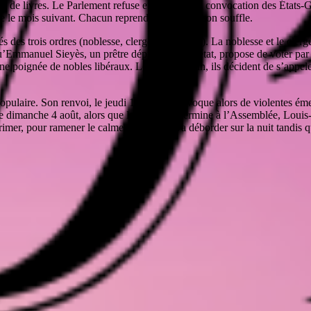
ons de livres. Le Parlement refuse et demande la convocation des États
ée le mois suivant. Chacun reprend maintenant son souffle.
s trois ordres (noblesse, clergé et tiers-état). La noblesse et le clergé 
u’Emmanuel Sieyès, un prêtre député du tiers-état, propose de voter par c
u’une poignée de nobles libéraux. Le lundi 17 juin, ils décident de s’appel
pulaire. Son renvoi, le jeudi 11 juillet, provoque alors de violentes émeu
 dimanche 4 août, alors que la séance se termine à l’Assemblée, Louis-M
primer, pour ramener le calme. La séance va déborder sur la nuit tandis 