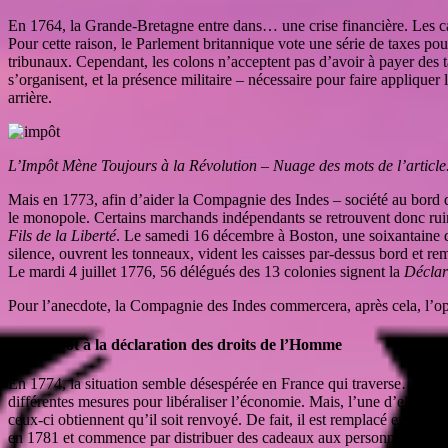
En 1764, la Grande-Bretagne entre dans… une crise financière. Les cai
Pour cette raison, le Parlement britannique vote une série de taxes pou
tribunaux. Cependant, les colons n’acceptent pas d’avoir à payer des 
s’organisent, et la présence militaire – nécessaire pour faire appliquer
arrière.
L’Impôt Mène Toujours à la Révolution – Nuage des mots de l’article
Mais en 1773, afin d’aider la Compagnie des Indes – société au bord d
le monopole. Certains marchands indépendants se retrouvent donc ruiné
Fils de la Liberté
. Le samedi 16 décembre à Boston, une soixantaine d’
silence, ouvrent les tonneaux, vident les caisses par-dessus bord et re
Le mardi 4 juillet 1776, 56 délégués des 13 colonies signent la
Déclar
Pour l’anecdote, la Compagnie des Indes commercera, après cela, l’o
De l’impôt à la déclaration des droits de l’Homme
En 1774, la situation semble désespérée en France qui traverse… une 
différentes mesures pour libéraliser l’économie. Mais, l’une d’elles, ma
ceux-ci obtiennent qu’il soit renvoyé. De fait, il est remplacé en 1777
en 1781 et commence par distribuer des cadeaux aux personnes influentes