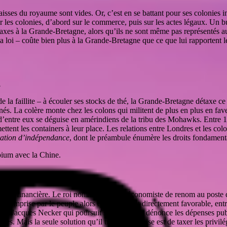
sses du royaume sont vides. Or, c’est en se battant pour ses colonies i
r les colonies, d’abord sur le commerce, puis sur les actes légaux. Un bu
taxes à la Grande-Bretagne, alors qu’ils ne sont même pas représentés a
 la loi – coûte bien plus à la Grande-Bretagne que ce que lui rapportent 
.
e la faillite – à écouler ses stocks de thé, la Grande-Bretagne détaxe 
s. La colère monte chez les colons qui militent de plus en plus en fave
entre eux se déguise en amérindiens de la tribu des Mohawks. Entre 18h 
mettent les containers à leur place. Les relations entre Londres et les c
ation d’indépendance
, dont le préambule énumère les droits fondamen
pium avec la Chine.
crise financière. Le roi nomme donc un économiste de renom au poste d
l comprise par le peuple alors qu’elle lui est directement favorable, ent
 par Jacques Necker qui poursuit son travail et dénonce les dépenses publ
. Mais la seule solution qu’il trouve à la crise est de taxer les privilé