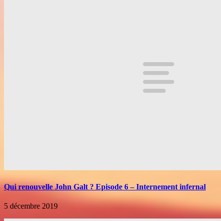
Qui renouvelle John Galt ? Episode 6 – Internement infernal
5 décembre 2019