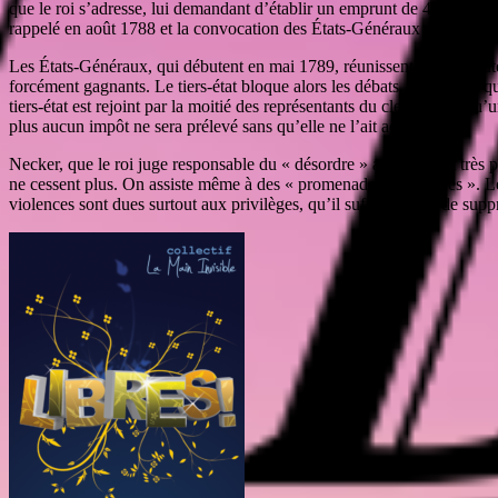
que le roi s’adresse, lui demandant d’établir un emprunt de 420 milli
rappelé en août 1788 et la convocation des États-Généraux est décrét
Les États-Généraux, qui débutent en mai 1789, réunissent 1139 députés de
forcément gagnants. Le tiers-état bloque alors les débats, jusqu’à ce q
tiers-état est rejoint par la moitié des représentants du clergé ainsi q
plus aucun impôt ne sera prélevé sans qu’elle ne l’ait accordé.
Necker, que le roi juge responsable du « désordre » ambiant, est très po
ne cessent plus. On assiste même à des « promenades expiatoires ». Le
violences sont dues surtout aux privilèges, qu’il suffirait donc de sup