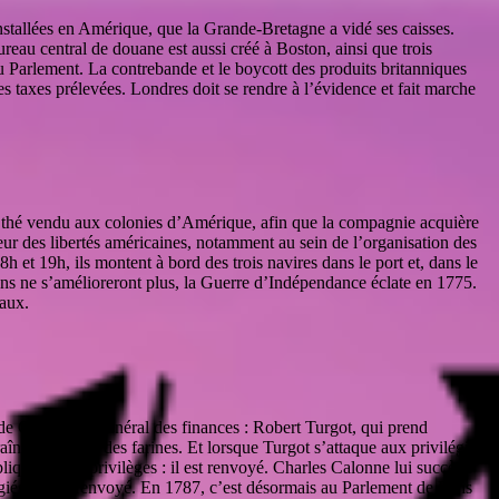
nstallées en Amérique, que la Grande-Bretagne a vidé ses caisses.
reau central de douane est aussi créé à Boston, ainsi que trois
u Parlement. La contrebande et le boycott des produits britanniques
les taxes prélevées. Londres doit se rendre à l’évidence et fait marche
ce thé vendu aux colonies d’Amérique, afin que la compagnie acquière
ur des libertés américaines, notamment au sein de l’organisation des
et 19h, ils montent à bord des trois navires dans le port et, dans le
olons ne s’amélioreront plus, la Guerre d’Indépendance éclate en 1775.
taux.
e Contrôleur général des finances : Robert Turgot, qui prend
raîne la Guerre des farines. Et lorsque Turgot s’attaque aux privilégiés,
iques et les privilèges : il est renvoyé. Charles Calonne lui succède
giés : il est renvoyé. En 1787, c’est désormais au Parlement de Paris