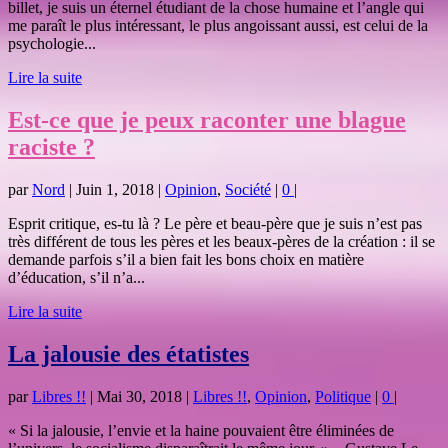
billet, je suis un éternel étudiant de la chose humaine et l’angle qui
me paraît le plus intéressant, le plus angoissant aussi, est celui de la
psychologie...
Lire la suite
Est-ce que je peux raconter une blague
raciste ?
par
Nord
|
Juin 1, 2018
|
Opinion
,
Société
|
0
|
Esprit critique, es-tu là ? Le père et beau-père que je suis n’est pas
très différent de tous les pères et les beaux-pères de la création : il se
demande parfois s’il a bien fait les bons choix en matière
d’éducation, s’il n’a...
Lire la suite
La jalousie des étatistes
par
Libres !!
|
Mai 30, 2018
|
Libres !!
,
Opinion
,
Politique
|
0
|
« Si la jalousie, l’envie et la haine pouvaient être éliminées de