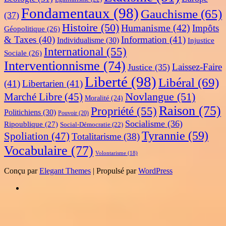
Fondamentaux
(98)
Gauchisme
(65)
(37)
Histoire
(50)
Humanisme
(42)
Impôts
Géopolitique
(26)
& Taxes
(40)
Information
(41)
Individualisme
(30)
Injustice
International
(55)
Sociale
(26)
Interventionnisme
(74)
Laissez-Faire
Justice
(35)
Liberté
(98)
Libéral
(69)
(41)
Libertarien
(41)
Novlangue
(51)
Marché Libre
(45)
Moralité
(24)
Raison
(75)
Propriété
(55)
Politichiens
(30)
Pouvoir
(20)
Socialisme
(36)
Ripoublique
(27)
Social-Démocratie
(22)
Tyrannie
(59)
Spoliation
(47)
Totalitarisme
(38)
Vocabulaire
(77)
Volontarisme
(18)
Conçu par
Elegant Themes
| Propulsé par
WordPress