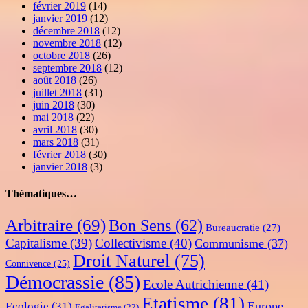
février 2019
(14)
janvier 2019
(12)
décembre 2018
(12)
novembre 2018
(12)
octobre 2018
(26)
septembre 2018
(12)
août 2018
(26)
juillet 2018
(31)
juin 2018
(30)
mai 2018
(22)
avril 2018
(30)
mars 2018
(31)
février 2018
(30)
janvier 2018
(3)
Thématiques…
Arbitraire
(69)
Bon Sens
(62)
Bureaucratie
(27)
Capitalisme
(39)
Collectivisme
(40)
Communisme
(37)
Droit Naturel
(75)
Connivence
(25)
Démocrassie
(85)
Ecole Autrichienne
(41)
Etatisme
(81)
Europe
Ecologie
(31)
Egalitarisme
(22)