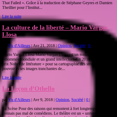
That Failed ». Grâce à la traduction de Stéphane Geyres et Damien
Theillier pour l’Institut...
Lire la suite
La culture de la liberté – Mario Vargas
Llosa
par
Vu d'Ailleurs
|
Avr 21, 2018
|
Opinion
,
Société
|
0
|
Mario Vargas Llosa Mario Vargas Llosa est un romancier de
renommée mondiale et un grand intellectuel. En 2010 il a reçu le
prix Nobel de littérature « pour sa cartographie des structures du
pouvoir et ses images tranchantes de...
Lire la suite
La Leçon d’Othello
par
Vu d'Ailleurs
|
Avr 9, 2018
|
Opinion
,
Société
|
0
|
La Scène Pour des raisons qui remontent à fort longtemps, je
connais pas mal de comédiens. Le théâtre est un « univers