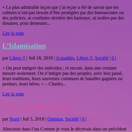
« La plus admirable leçon que j’ai reçue a été de savoir que les
cultures n’ont pas besoin d’être protégées par des bureaucrates ou
des policiers, ni confinées derrière des barreaux, ni isolées par des
douanes, pour demeurer...
Lire la suite
L’Islamisation
par
Libres !!
|
Juil 18, 2018
|
Actualités
,
Libres !!
,
Société
|
0
|
« On peut intégrer des individus ; et encore, dans une certaine
mesure seulement. On n’intègre pas des peuples, avec leur passé,
leurs traditions, leurs souvenirs communs de batailles gagnées ou
perdues, leurs héros. » – Charles...
Lire la suite
A vos très chères lubies
par
Nord
|
Juil 5, 2018
|
Opinion
,
Société
|
0
|
Absconse dans l’tas Comme je vous le décrivais dans un précédent