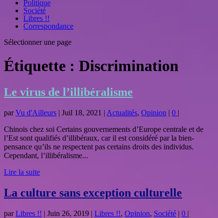
Politique
Société
Libres !!
Correspondance
Sélectionner une page
Étiquette :
Discrimination
Le virus de l’illibéralisme
par
Vu d'Ailleurs
|
Juil 18, 2021
|
Actualités
,
Opinion
|
0
|
Chinois chez soi Certains gouvernements d’Europe centrale et de
l’Est sont qualifiés d’illibéraux, car il est considéré par la bien-
pensance qu’ils ne respectent pas certains droits des individus.
Cependant, l’illibéralisme...
Lire la suite
La culture sans exception culturelle
par
Libres !!
|
Juin 26, 2019
|
Libres !!
,
Opinion
,
Société
|
0
|