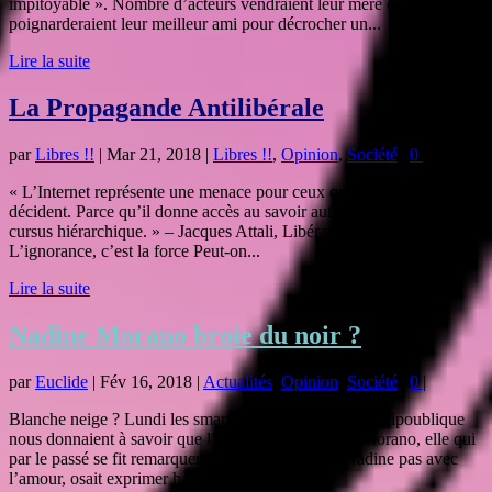
impitoyable ». Nombre d’acteurs vendraient leur mère et
poignarderaient leur meilleur ami pour décrocher un...
Lire la suite
La Propagande Antilibérale
par
Libres !!
|
Mar 21, 2018
|
Libres !!
,
Opinion
,
Société
|
0
|
« L’Internet représente une menace pour ceux qui savent et qui
décident. Parce qu’il donne accès au savoir autrement que par le
cursus hiérarchique. » – Jacques Attali, Libération, 5 mai 2000
L’ignorance, c’est la force Peut-on...
Lire la suite
Nadine Morano broie du noir ?
par
Euclide
|
Fév 16, 2018
|
Actualités
,
Opinion
,
Société
|
0
|
Blanche neige ? Lundi les smart médias de notre belle ripoublique
nous donnaient à savoir que l’exceptionnelle Mme Morano, elle qui
par le passé se fit remarquer comme celle qui ne Nadine pas avec
l’amour, osait exprimer haut et...