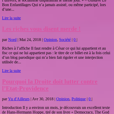
l’univers, le socialisme disparaîtrait le même jour. » – Gustave Le
Bon Enfantillages Qui n’a jamais assisté, ou même participé, lors
d’une...
Lire la suite
Les riches vous disent merde !
par
Nord
|
Mai 24, 2018
|
Opinion
,
Société
|
0
|
Riches à l’affiche Il faut rendre à César ce qui lui appartient et au
fisc ce qui ne lui appartient pas : le titre de ce billet est à la fois celui
d’un blog parodique qui m’a bien fait rigoler et une interjection
utilisée de...
Lire la suite
Pourquoi la Droite doit lutter contre
l’Etat-Providence
par
Vu d'Ailleurs
|
Avr 30, 2018
|
Opinion
,
Politique
|
0
|
Introduction Il y a environ un mois, je découvrais un excellent texte
de Hans-Hermann Hoppe, tiré de son livre « Democracy, The God