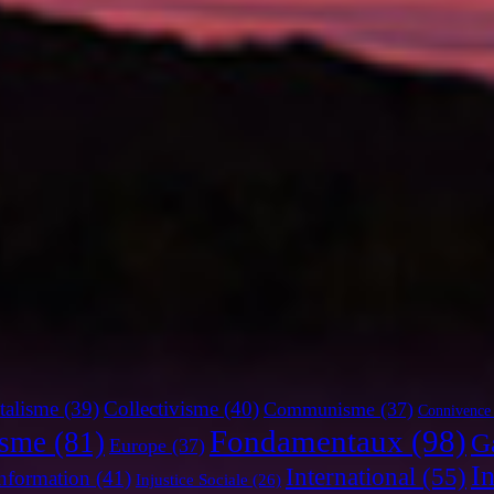
talisme
(39)
Collectivisme
(40)
Communisme
(37)
Connivence
Fondamentaux
(98)
isme
(81)
G
Europe
(37)
I
International
(55)
nformation
(41)
Injustice Sociale
(26)