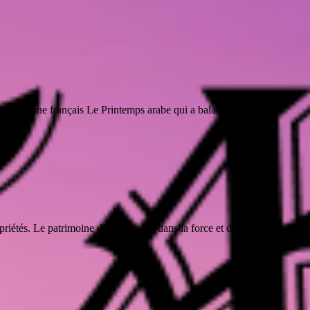
e – Automne français Le Printemps arabe qui a balayé l’Afrique du
ropriétés. Le patrimoine du pauvre est dans la force et dans l’adresse de