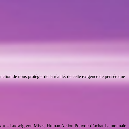
onction de nous protéger de la réalité, de cette exigence de pensée que
uturs. » – Ludwig von Mises, Human Action Pouvoir d’achat La monnaie