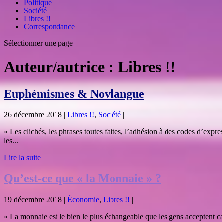
Politique
Société
Libres !!
Correspondance
Sélectionner une page
Auteur/autrice :
Libres !!
Euphémismes & Novlangue
26 décembre 2018
|
Libres !!
,
Société
|
« Les clichés, les phrases toutes faites, l’adhésion à des codes d’expr
les...
Lire la suite
Qu’est-ce que « la Monnaie » ?
19 décembre 2018
|
Économie
,
Libres !!
|
« La monnaie est le bien le plus échangeable que les gens acceptent 