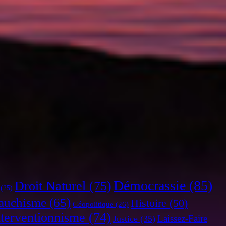
Démocrassie
(85)
Droit Naturel
(75)
(25)
auchisme
(65)
Histoire
(50)
Géopolitique
(26)
nterventionnisme
(74)
Laissez-Faire
Justice
(35)