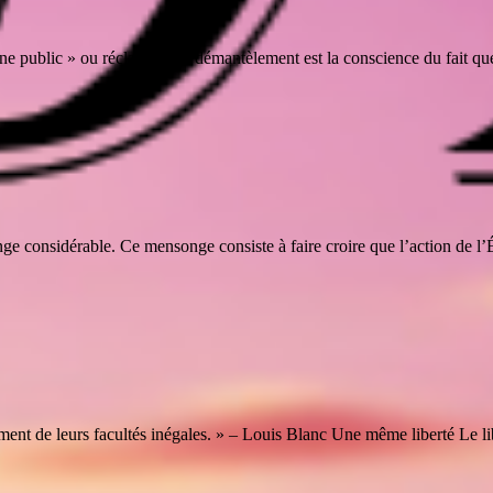
 public » ou réclamer son démantèlement est la conscience du fait que l’É
 considérable. Ce mensonge consiste à faire croire que l’action de l’Éta
ent de leurs facultés inégales. » – Louis Blanc Une même liberté Le lib