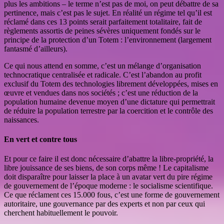
plus les ambitions – le terme n’est pas de moi, on peut débattre de sa
pertinence, mais c’est pas le sujet. En réalité un régime tel qu’il est
réclamé dans ces 13 points serait parfaitement totalitaire, fait de
règlements assortis de peines sévères uniquement fondés sur le
principe de la protection d’un Totem : l’environnement (largement
fantasmé d’ailleurs).
Ce qui nous attend en somme, c’est un mélange d’organisation
technocratique centralisée et radicale. C’est l’abandon au profit
exclusif du Totem des technologies librement développées, mises en
œuvre et vendues dans nos sociétés ; c’est une réduction de la
population humaine devenue moyen d’une dictature qui permettrait
de réduire la population terrestre par la coercition et le contrôle des
naissances.
En vert et contre tous
Et pour ce faire il est donc nécessaire d’abattre la libre-propriété, la
libre jouissance de ses biens, de son corps même ! Le capitalisme
doit disparaître pour laisser la place à un avatar vert du pire régime
de gouvernement de l’époque moderne : le socialisme scientifique.
Ce que réclament ces 15.000 fous, c’est une forme de gouvernement
autoritaire, une gouvernance par des experts et non par ceux qui
cherchent habituellement le pouvoir.