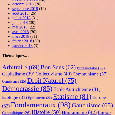
octobre 2018
(26)
septembre 2018
(12)
août 2018
(26)
juillet 2018
(31)
juin 2018
(30)
mai 2018
(22)
avril 2018
(30)
mars 2018
(31)
février 2018
(30)
janvier 2018
(3)
Thématiques…
Arbitraire
(69)
Bon Sens
(62)
Bureaucratie
(27)
Capitalisme
(39)
Collectivisme
(40)
Communisme
(37)
Droit Naturel
(75)
Connivence
(25)
Démocrassie
(85)
Ecole Autrichienne
(41)
Etatisme
(81)
Europe
Ecologie
(31)
Egalitarisme
(22)
Fondamentaux
(98)
Gauchisme
(65)
(37)
Histoire
(50)
Humanisme
(42)
Impôts
Géopolitique
(26)