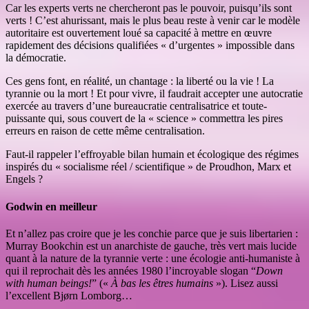
Car les experts verts ne chercheront pas le pouvoir, puisqu’ils sont
verts ! C’est ahurissant, mais le plus beau reste à venir car le modèle
autoritaire est ouvertement loué sa capacité à mettre en œuvre
rapidement des décisions qualifiées « d’urgentes » impossible dans
la démocratie.
Ces gens font, en réalité, un chantage : la liberté ou la vie ! La
tyrannie ou la mort ! Et pour vivre, il faudrait accepter une autocratie
exercée au travers d’une bureaucratie centralisatrice et toute-
puissante qui, sous couvert de la « science » commettra les pires
erreurs en raison de cette même centralisation.
Faut-il rappeler l’effroyable bilan humain et écologique des régimes
inspirés du « socialisme réel / scientifique » de Proudhon, Marx et
Engels ?
Godwin en meilleur
Et n’allez pas croire que je les conchie parce que je suis libertarien :
Murray Bookchin est un anarchiste de gauche, très vert mais lucide
quant à la nature de la tyrannie verte : une écologie anti-humaniste à
qui il reprochait dès les années 1980 l’incroyable slogan “
Down
with human beings!
” («
À bas les êtres humains
»). Lisez aussi
l’excellent Bjørn Lomborg…