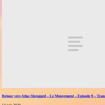
Retour vers Atlas Shrugged – Le Mouvement – Episode 9 – Trans