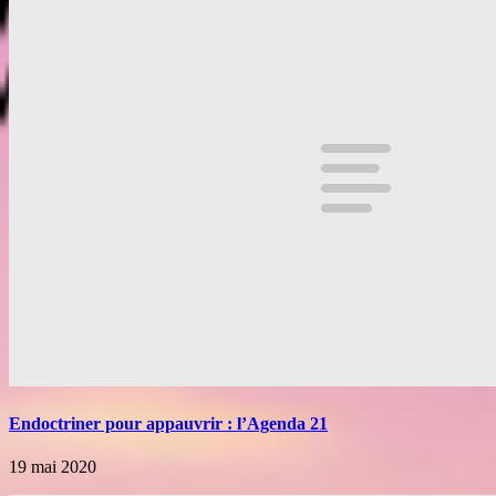
Endoctriner pour appauvrir : l’Agenda 21
19 mai 2020