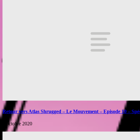
Retour vers Atlas Shrugged – Le Mouvement – Episode 10 – Spé
6 octobre 2020