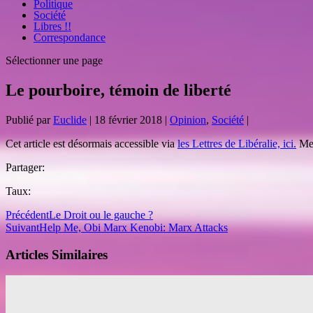
Politique
Société
Libres !!
Correspondance
Sélectionner une page
Le pourboire, témoin de liberté
Publié par
Euclide
|
18 février 2018
|
Opinion
,
Société
|
Cet article est désormais accessible via
les Lettres de Libéralie, ici.
Mer
Partager:
Taux:
Précédent
Le Droit ou le gauche ?
Suivant
Help Me, Obi Marx Kenobi: Marx Attacks
Articles Similaires