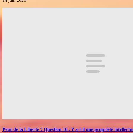
14 juin 2020
Peur de la Liberté ? Question 16 : Y a-t-il une propriété intellectu