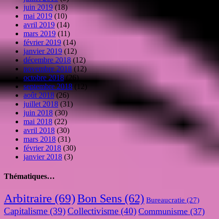
juin 2019
(18)
mai 2019
(10)
avril 2019
(14)
mars 2019
(11)
février 2019
(14)
janvier 2019
(12)
décembre 2018
(12)
novembre 2018
(12)
octobre 2018
(26)
septembre 2018
(12)
août 2018
(26)
juillet 2018
(31)
juin 2018
(30)
mai 2018
(22)
avril 2018
(30)
mars 2018
(31)
février 2018
(30)
janvier 2018
(3)
Thématiques…
Arbitraire
(69)
Bon Sens
(62)
Bureaucratie
(27)
Capitalisme
(39)
Collectivisme
(40)
Communisme
(37)