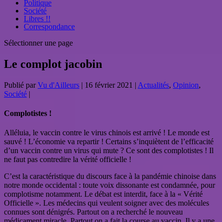
Politique
Société
Libres !!
Correspondance
Sélectionner une page
Le complot jacobin
Publié par
Vu d'Ailleurs
|
16 février 2021
|
Actualités
,
Opinion
,
Société
|
Complotistes !
Alléluia, le vaccin contre le virus chinois est arrivé ! Le monde est
sauvé ! L’économie va repartir ! Certains s’inquiètent de l’efficacité
d’un vaccin contre un virus qui mute ? Ce sont des complotistes ! Il
ne faut pas contredire la vérité officielle !
C’est la caractéristique du discours face à la pandémie chinoise dans
notre monde occidental : toute voix dissonante est condamnée, pour
complotisme notamment. Le débat est interdit, face à la « Vérité
Officielle ». Les médecins qui veulent soigner avec des molécules
connues sont dénigrés. Partout on a recherché le nouveau
médicament miracle. Partout on a fait la course au vaccin. Il y a une