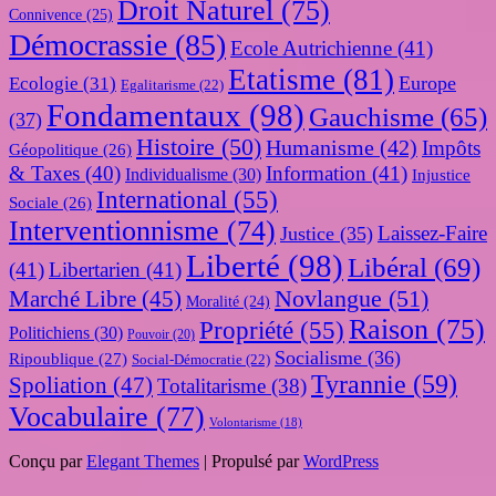
Droit Naturel
(75)
Connivence
(25)
Démocrassie
(85)
Ecole Autrichienne
(41)
Etatisme
(81)
Europe
Ecologie
(31)
Egalitarisme
(22)
Fondamentaux
(98)
Gauchisme
(65)
(37)
Histoire
(50)
Humanisme
(42)
Impôts
Géopolitique
(26)
& Taxes
(40)
Information
(41)
Individualisme
(30)
Injustice
International
(55)
Sociale
(26)
Interventionnisme
(74)
Laissez-Faire
Justice
(35)
Liberté
(98)
Libéral
(69)
(41)
Libertarien
(41)
Novlangue
(51)
Marché Libre
(45)
Moralité
(24)
Raison
(75)
Propriété
(55)
Politichiens
(30)
Pouvoir
(20)
Socialisme
(36)
Ripoublique
(27)
Social-Démocratie
(22)
Tyrannie
(59)
Spoliation
(47)
Totalitarisme
(38)
Vocabulaire
(77)
Volontarisme
(18)
Conçu par
Elegant Themes
| Propulsé par
WordPress