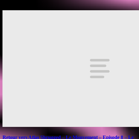
25 juin 2019
Retour vers Atlas Shrugged – Le Mouvement – Episode 8 – Le