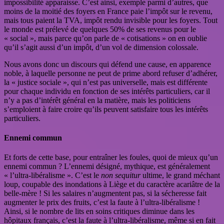
impossibilité apparaisse. C’est ainsi, exemple parmi d’autres, que
moins de la moitié des foyers en France paie l’impôt sur le revenu,
mais tous paient la TVA, impôt rendu invisible pour les foyers. Tout
le monde est prélevé de quelques 50% de ses revenus pour le
« social », mais parce qu’on parle de « cotisations » on en oublie
qu’il s’agit aussi d’un impôt, d’un vol de dimension colossale.
Nous avons donc un discours qui défend une cause, en apparence
noble, à laquelle personne ne peut de prime abord refuser d’adhérer,
la « justice sociale », qui n’est pas universelle, mais est différente
pour chaque individu en fonction de ses intérêts particuliers, car il
n’y a pas d’intérêt général en la matière, mais les politiciens
s’emploient à faire croire qu’ils peuvent satisfaire tous les intérêts
particuliers.
Ennemi commun
Et forts de cette base, pour entraîner les foules, quoi de mieux qu’un
ennemi commun ? L’ennemi désigné, mythique, est généralement
« l’ultra-libéralisme ». C’est le
non sequitur
ultime, le grand méchant
loup, coupable des inondations à Liège et du caractère acariâtre de la
belle-mère ! Si les salaires n’augmentent pas, si la sécheresse fait
augmenter le prix des fruits, c’est la faute à l’ultra-libéralisme !
Ainsi, si le nombre de lits en soins critiques diminue dans les
hôpitaux français, c’est la faute à l’ultra-libéralisme, même si en fait