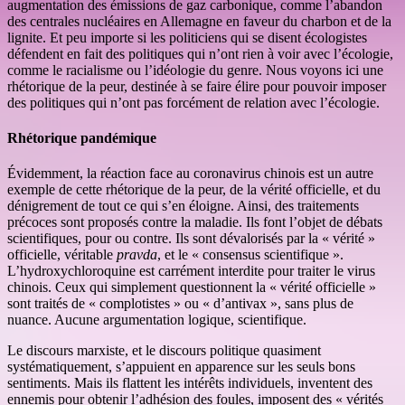
augmentation des émissions de gaz carbonique, comme l’abandon
des centrales nucléaires en Allemagne en faveur du charbon et de la
lignite. Et peu importe si les politiciens qui se disent écologistes
défendent en fait des politiques qui n’ont rien à voir avec l’écologie,
comme le racialisme ou l’idéologie du genre. Nous voyons ici une
rhétorique de la peur, destinée à se faire élire pour pouvoir imposer
des politiques qui n’ont pas forcément de relation avec l’écologie.
Rhétorique pandémique
Évidemment, la réaction face au coronavirus chinois est un autre
exemple de cette rhétorique de la peur, de la vérité officielle, et du
dénigrement de tout ce qui s’en éloigne. Ainsi, des traitements
précoces sont proposés contre la maladie. Ils font l’objet de débats
scientifiques, pour ou contre. Ils sont dévalorisés par la « vérité »
officielle, véritable
pravda
, et le « consensus scientifique ».
L’hydroxychloroquine est carrément interdite pour traiter le virus
chinois. Ceux qui simplement questionnent la « vérité officielle »
sont traités de « complotistes » ou « d’antivax », sans plus de
nuance. Aucune argumentation logique, scientifique.
Le discours marxiste, et le discours politique quasiment
systématiquement, s’appuient en apparence sur les seuls bons
sentiments. Mais ils flattent les intérêts individuels, inventent des
ennemis pour obtenir l’adhésion des foules, imposent des « vérités