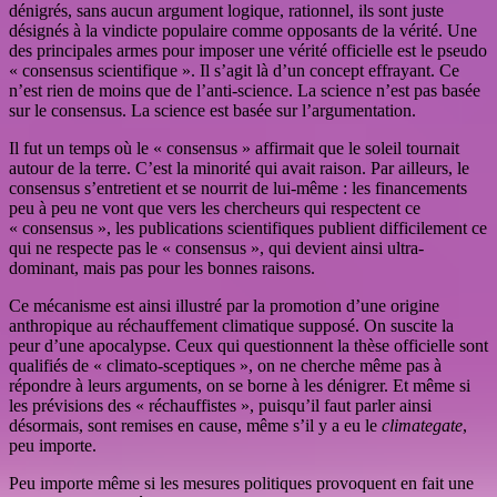
dénigrés, sans aucun argument logique, rationnel, ils sont juste
désignés à la vindicte populaire comme opposants de la vérité. Une
des principales armes pour imposer une vérité officielle est le pseudo
« consensus scientifique ». Il s’agit là d’un concept effrayant. Ce
n’est rien de moins que de l’anti-science. La science n’est pas basée
sur le consensus. La science est basée sur l’argumentation.
Il fut un temps où le « consensus » affirmait que le soleil tournait
autour de la terre. C’est la minorité qui avait raison. Par ailleurs, le
consensus s’entretient et se nourrit de lui-même : les financements
peu à peu ne vont que vers les chercheurs qui respectent ce
« consensus », les publications scientifiques publient difficilement ce
qui ne respecte pas le « consensus », qui devient ainsi ultra-
dominant, mais pas pour les bonnes raisons.
Ce mécanisme est ainsi illustré par la promotion d’une origine
anthropique au réchauffement climatique supposé. On suscite la
peur d’une apocalypse. Ceux qui questionnent la thèse officielle sont
qualifiés de « climato-sceptiques », on ne cherche même pas à
répondre à leurs arguments, on se borne à les dénigrer. Et même si
les prévisions des « réchauffistes », puisqu’il faut parler ainsi
désormais, sont remises en cause, même s’il y a eu le
climategate
,
peu importe.
Peu importe même si les mesures politiques provoquent en fait une