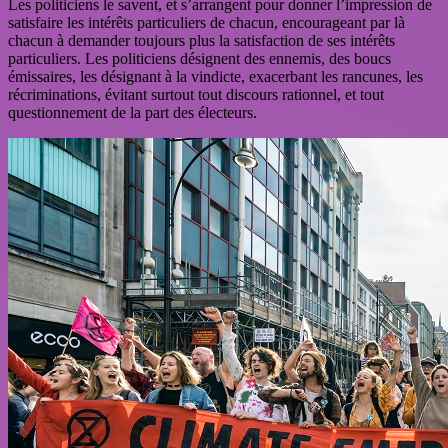
Les politiciens le savent, et s’arrangent pour donner l’impression de
satisfaire les intérêts particuliers de chacun, encourageant par là
chacun à demander toujours plus la satisfaction de ses intérêts
particuliers. Les politiciens désignent des ennemis, des boucs
émissaires, les désignant à la vindicte, exacerbant les rancunes, les
récriminations, évitant surtout tout discours rationnel, et tout
questionnement de la part des électeurs.