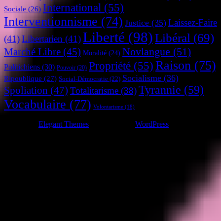
International
(55)
Sociale
(26)
Interventionnisme
(74)
Laissez-Faire
Justice
(35)
Liberté
(98)
Libéral
(69)
(41)
Libertarien
(41)
Novlangue
(51)
Marché Libre
(45)
Moralité
(24)
Raison
(75)
Propriété
(55)
Politichiens
(30)
Pouvoir
(20)
Socialisme
(36)
Ripoublique
(27)
Social-Démocratie
(22)
Tyrannie
(59)
Spoliation
(47)
Totalitarisme
(38)
Vocabulaire
(77)
Volontarisme
(18)
Conçu par
Elegant Themes
| Propulsé par
WordPress