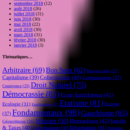
septembre 2018
(12)
août 2018
(26)
juillet 2018
(31)
juin 2018
(30)
mai 2018
(22)
avril 2018
(30)
mars 2018
(31)
février 2018
(30)
janvier 2018
(3)
Thématiques…
Arbitraire
(69)
Bon Sens
(62)
Bureaucratie
(27)
Capitalisme
(39)
Collectivisme
(40)
Communisme
(37)
Droit Naturel
(75)
Connivence
(25)
Démocrassie
(85)
Ecole Autrichienne
(41)
Etatisme
(81)
Europe
Ecologie
(31)
Egalitarisme
(22)
Fondamentaux
(98)
Gauchisme
(65)
(37)
Histoire
(50)
Humanisme
(42)
Impôts
Géopolitique
(26)
& Taxes
(40)
Information
(41)
Individualisme
(30)
Injustice