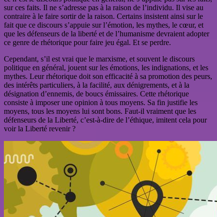
sur ces faits. Il ne s’adresse pas à la raison de l’individu. Il vise au
contraire à le faire sortir de la raison. Certains insistent ainsi sur le
fait que ce discours s’appuie sur l’émotion, les mythes, le cœur, et
que les défenseurs de la liberté et de l’humanisme devraient adopter
ce genre de rhétorique pour faire jeu égal. Et se perdre.
Cependant, s’il est vrai que le marxisme, et souvent le discours
politique en général, jouent sur les émotions, les indignations, et les
mythes. Leur rhétorique doit son efficacité à sa promotion des peurs,
des intérêts particuliers, à la facilité, aux dénigrements, et à la
désignation d’ennemis, de boucs émissaires. Cette rhétorique
consiste à imposer une opinion à tous moyens. Sa fin justifie les
moyens, tous les moyens lui sont bons. Faut-il vraiment que les
défenseurs de la Liberté, c’est-à-dire de l’éthique, imitent cela pour
voir la Liberté revenir ?