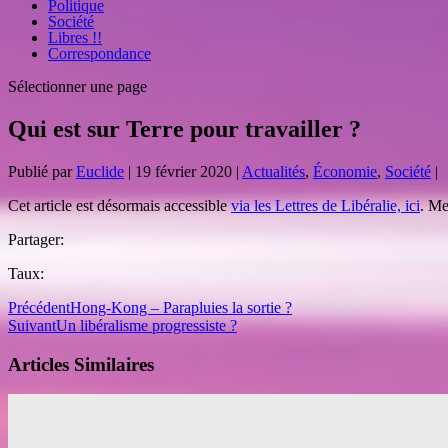
Politique
Société
Libres !!
Correspondance
Sélectionner une page
Qui est sur Terre pour travailler ?
Publié par
Euclide
|
19 février 2020
|
Actualités
,
Économie
,
Société
|
Cet article est désormais accessible
via les Lettres de Libéralie, ici
. Me
Partager:
Taux:
Précédent
Hong-Kong – Parapluies la sortie ?
Suivant
Un libéralisme progressiste ?
Articles Similaires