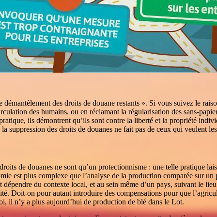
le démantèlement des droits de douane restants ». Si vous suivez le ra
irculation des humains, ou en réclamant la régularisation des sans-papie
ratique, ils démontrent qu’ils sont contre la liberté et la propriété indiv
ais la suppression des droits de douanes ne fait pas de ceux qui veulent les
s droits de douanes ne sont qu’un protectionnisme : une telle pratique lais
omie est plus complexe que l’analyse de la production comparée sur un pr
 dépendre du contexte local, et au sein même d’un pays, suivant le lieu
ité. Doit-on pour autant introduire des compensations pour que l’agricu
i, il n’y a plus aujourd’hui de production de blé dans le Lot.