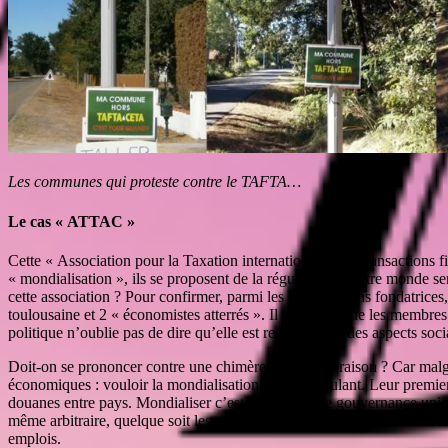
Les communes qui proteste contre le TAFTA…
Le cas « ATTAC »
Cette « Association pour la Taxation internationale des Transactions fi
« mondialisation », ils se proposent de la réguler : leur autre monde 
cette association ? Pour confirmer, parmi les organisations fondatrice
toulousaine et 2 « économistes atterrés ». Il va de soi que les membre
politique n’oublie pas de dire qu’elle est respectueuse des aspects soc
Doit-on se prononcer contre une chimère pour avoir raison ? Car malgré 
économiques : vouloir la mondialisation tout en régulant. Leur premier 
douanes entre pays. Mondialiser c’est aller vers une gouvernance uniqu
même arbitraire, quelque soit les critères qui pourront être retenus.
emplois.