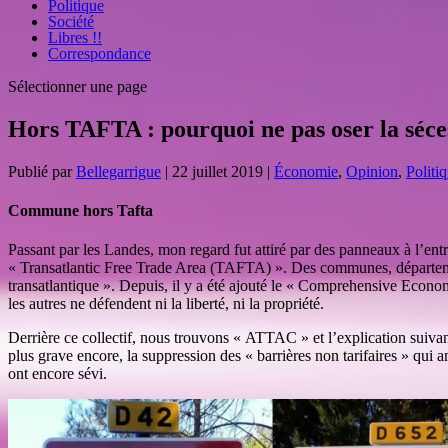
Politique
Société
Libres !!
Correspondance
Sélectionner une page
Hors TAFTA : pourquoi ne pas oser la séce
Publié par
Bellegarrigue
|
22 juillet 2019
|
Économie
,
Opinion
,
Politi
Commune hors Tafta
Passant par les Landes, mon regard fut attiré par des panneaux à l’ent
« Transatlantic Free Trade Area (TAFTA) ». Des communes, département
transatlantique ». Depuis, il y a été ajouté le « Comprehensive Econo
les autres ne défendent ni la liberté, ni la propriété.
Derrière ce collectif, nous trouvons « ATTAC » et l’explication suivant
plus grave encore, la suppression des « barrières non tarifaires » qui am
ont encore sévi.