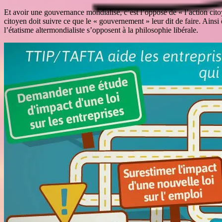
Et avoir une gouvernance mondialisé, c’est l’opposé de « l’action cito
citoyen doit suivre ce que le « gouvernement » leur dit de faire. Ainsi ê
l’étatisme altermondialiste s’opposent à la philosophie libérale.