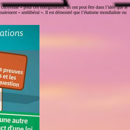
 citoyenne » pour ces énergumènes. Ils ont peut être dans l’idée que le
finalement « antilibéral ». Il est démontré que l’étatisme mondialiste ou