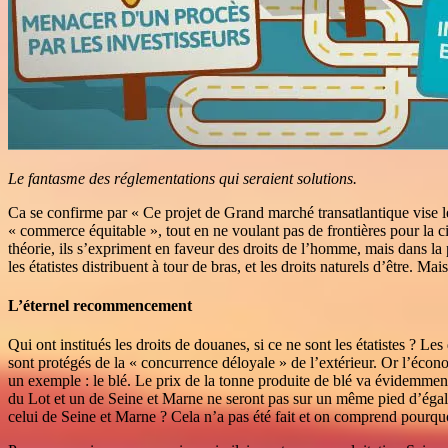
Le fantasme des réglementations qui seraient solutions.
Ca se confirme par « Ce projet de Grand marché transatlantique vise 
« commerce équitable », tout en ne voulant pas de frontières pour la c
théorie, ils s’expriment en faveur des droits de l’homme, mais dans la p
les étatistes distribuent à tour de bras, et les droits naturels d’être. M
L’éternel recommencement
Qui ont institués les droits de douanes, si ce ne sont les étatistes ? Le
sont protégés de la « concurrence déloyale » de l’extérieur. Or l’écon
un exemple : le blé. Le prix de la tonne produite de blé va évidemment
du Lot et un de Seine et Marne ne seront pas sur un même pied d’égal
celui de Seine et Marne ? Cela n’a pas été fait et on comprend pourquo