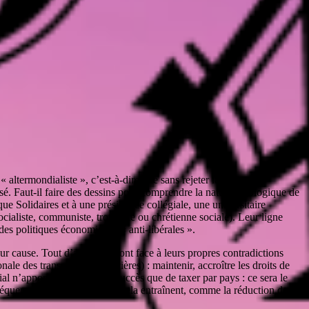
altermondialiste », c’est-à-dire que sans rejeter la
sé. Faut-il faire des dessins pour comprendre la nature idéologique de
e Solidaires et à une présidence collégiale, une universitaire
cialiste, communiste, trotskiste ou chrétienne sociale). Leur ligne
 des politiques économiques « anti-libérales ».
r cause. Tout d’abord, ils font face à leurs propres contradictions
le des transactions financières) : maintenir, accroître les droits de
l n’apportera pas plus de succès que de taxer par pays : ce sera le
conséquences économiques que cela entraînent, comme la réduction des