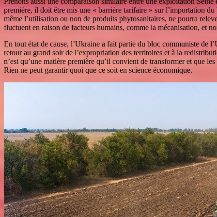
Prenons aussi une comparaison similaire entre une exploitation Seine 
première, il doit être mis une « barrière tarifaire » sur l’importation d
même l’utilisation ou non de produits phytosanitaires, ne pourra releve
fluctuent en raison de facteurs humains, comme la mécanisation, et n
En tout état de cause, l’Ukraine a fait partie du bloc communiste de l’
retour au grand soir de l’expropriation des territoires et à la redistri
n’est qu’une matière première qu’il convient de transformer et que le
Rien ne peut garantir quoi que ce soit en science économique.