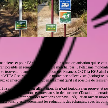
nancières et pour l’Action Citoyenne » est une organisation qui se veut « 
serait possible en remplaçant l’étatisme mondial par… l’étatisme mondiali
s, se trouvent notamment la Fédération des Finances CGT, la FSU ainsi qu
s d’ATTAC se recrutent dans toute mouvance collectiviste (écologiste, so
iaux et environnementaux tout en affirmant qu’il est possible de réaliser
la conviction de leur affirmation, ils n’ont toujours rien prouvé, et pou
réflexe de régulation se trouve au sein de leur nom (Taxation internationa
e et donc s’affranchir des taxations par pays. Réguler au niveau mondia
 Les taxations, c’est évidemment les réductions des échanges, avec les 