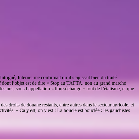
rigué, Internet me confirmait qu’il s’agissait bien du traité
if dont l’objet est de dire « Stop au TAFTA, non au grand marché
 uns, sous l’appellation « libre-échange » font de l’étatisme, et que
s droits de douane restants, entre autres dans le secteur agricole, et
tivités. » Ca y est, on y est ! La boucle est bouclée : les gauchistes