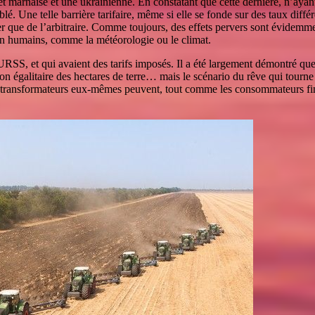
et marnaise et une ukrainienne. En constatant que cette dernière, n’aya
u blé. Une telle barrière tarifaire, même si elle se fonde sur des taux di
r que de l’arbitraire. Comme toujours, des effets pervers sont évidemment
on humains, comme la météorologie ou le climat.
URSS, et qui avaient des tarifs imposés. Il a été largement démontré que 
bution égalitaire des hectares de terre… mais le scénario du rêve qui tou
s transformateurs eux-mêmes peuvent, tout comme les consommateurs fina