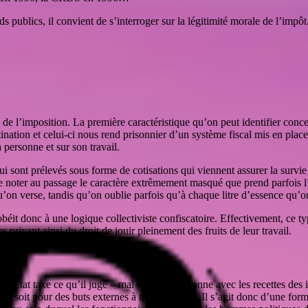
s publics, il convient de s’interroger sur la légitimité morale de l’impôt
s de l’imposition. La première caractéristique qu’on peut identifier concer
nation et celui-ci nous rend prisonnier d’un système fiscal mis en place 
 personne et sur son travail.
 sont prélevés sous forme de cotisations qui viennent assurer la survie 
ant de noter au passage le caractère extrêmement masqué que prend parfois 
 qu’on verse, tandis qu’on oublie parfois qu’à chaque litre d’essence qu’
béit donc à une logique collectiviste confiscatoire. Effectivement, ce ty
es privant ainsi du droit de jouir pleinement des fruits de leur travail.
: l’État taxe ce qu’il juge « mal » et subventionne avec les recettes des 
nes soit pour des buts externes à notre volonté. Il s’agit donc d’une form