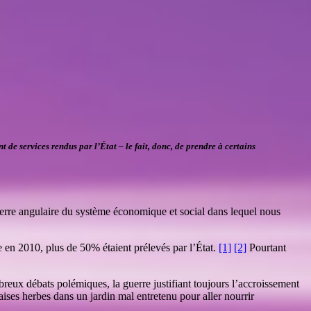
t de services rendus par l’État – le fait, donc, de prendre à certains
erre angulaire du système économique et social dans lequel nous
e en 2010, plus de 50% étaient prélevés par l’État.
[1]
[2]
Pourtant
breux débats polémiques, la guerre justifiant toujours l’accroissement
ises herbes dans un jardin mal entretenu pour aller nourrir