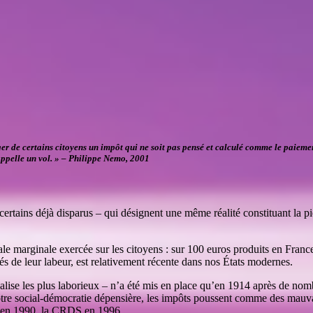
iger de certains citoyens un impôt qui ne soit pas pensé et calculé comme le paiemen
’appelle un vol. » – Philippe Nemo, 2001
ains déjà disparus – qui désignent une même réalité constituant la pi
ale marginale exercée sur les citoyens : sur 100 euros produits en Franc
irés de leur labeur, est relativement récente dans nos États modernes.
nalise les plus laborieux – n’a été mis en place qu’en 1914 après de nom
notre social-démocratie dépensière, les impôts poussent comme des mauva
 CSG en 1990, la CRDS en 1996…