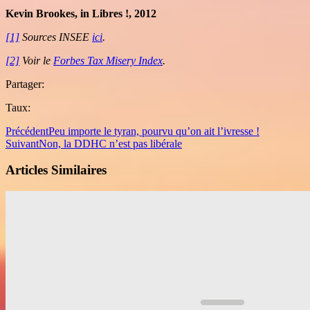
Kevin Brookes, in Libres !, 2012
[1]
Sources INSEE
ici
.
[2]
Voir le
Forbes Tax Misery Index
.
Partager:
Taux:
Précédent
Peu importe le tyran, pourvu qu’on ait l’ivresse !
Suivant
Non, la DDHC n’est pas libérale
Articles Similaires