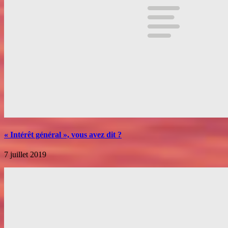
« Intérêt général », vous avez dit ?
7 juillet 2019