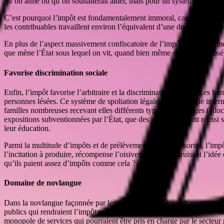
qu’on aime ou qu’on souhaiterait aider, mais pour un système pyramidal 
C’est pourquoi l’impôt est fondamentalement immoral, car en niant le dr
les contribuables travaillent environ l’équivalent d’une demi-année po
En plus de l’aspect massivement confiscatoire de l’impôt, le prélèveme
que mène l’État sous lequel on vit, quand bien même on serait opposé à
Favorise discrimination sociale
Enfin, l’impôt favorise l’arbitraire et la discrimination sociale. Les h
personnes lésées. Ce système de spoliation légale crée un cercle infern
familles nombreuses recevant elles différents types de privilèges (all
expositions subventionnées par l’État, que des individus ayant réussi
leur éducation.
Parmi la multitude d’impôts et de prélèvements de toutes sortes, l’impôt
l’incitation à produire, récompense l’oisiveté, tout en détruisant l’idé
qu’ils paient assez d’impôts comme cela ?
Domaine de novlangue
Dans la novlangue façonnée par les étatistes, l’impôt serait au contraire
publics qui rendraient l’impôt moral. Or, au-delà de leur inefficacité c
monopole de services qui pourraient être pris en charge par le secteur 