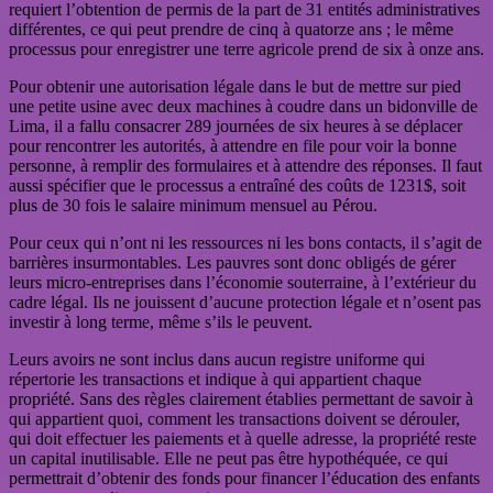
requiert l’obtention de permis de la part de 31 entités administratives
différentes, ce qui peut prendre de cinq à quatorze ans ; le même
processus pour enregistrer une terre agricole prend de six à onze ans.
Pour obtenir une autorisation légale dans le but de mettre sur pied
une petite usine avec deux machines à coudre dans un bidonville de
Lima, il a fallu consacrer 289 journées de six heures à se déplacer
pour rencontrer les autorités, à attendre en file pour voir la bonne
personne, à remplir des formulaires et à attendre des réponses. Il faut
aussi spécifier que le processus a entraîné des coûts de 1231$, soit
plus de 30 fois le salaire minimum mensuel au Pérou.
Pour ceux qui n’ont ni les ressources ni les bons contacts, il s’agit de
barrières insurmontables. Les pauvres sont donc obligés de gérer
leurs micro-entreprises dans l’économie souterraine, à l’extérieur du
cadre légal. Ils ne jouissent d’aucune protection légale et n’osent pas
investir à long terme, même s’ils le peuvent.
Leurs avoirs ne sont inclus dans aucun registre uniforme qui
répertorie les transactions et indique à qui appartient chaque
propriété. Sans des règles clairement établies permettant de savoir à
qui appartient quoi, comment les transactions doivent se dérouler,
qui doit effectuer les paiements et à quelle adresse, la propriété reste
un capital inutilisable. Elle ne peut pas être hypothéquée, ce qui
permettrait d’obtenir des fonds pour financer l’éducation des enfants