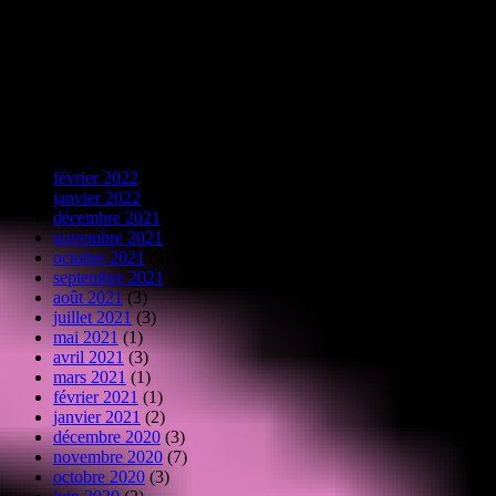
À propos de ce site
Humble phare isolé mais toujours droit, nous nous adressons à ceux
qui cherchent leur route dans le brouhaha actuel confus, ce tumulte
haineux et irrespectueux qui peut arriver à faire douter.
Vu d’Ailleurs, l’Histoire…
février 2022
(1)
janvier 2022
(2)
décembre 2021
(1)
novembre 2021
(3)
octobre 2021
(2)
septembre 2021
(1)
août 2021
(3)
juillet 2021
(3)
mai 2021
(1)
avril 2021
(3)
mars 2021
(1)
février 2021
(1)
janvier 2021
(2)
décembre 2020
(3)
novembre 2020
(7)
octobre 2020
(3)