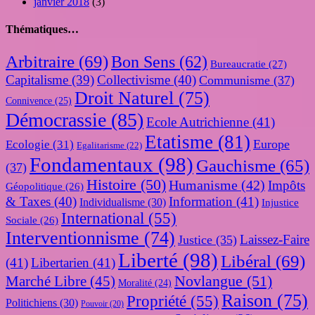
janvier 2018
(3)
Thématiques…
Arbitraire
(69)
Bon Sens
(62)
Bureaucratie
(27)
Capitalisme
(39)
Collectivisme
(40)
Communisme
(37)
Droit Naturel
(75)
Connivence
(25)
Démocrassie
(85)
Ecole Autrichienne
(41)
Etatisme
(81)
Europe
Ecologie
(31)
Egalitarisme
(22)
Fondamentaux
(98)
Gauchisme
(65)
(37)
Histoire
(50)
Humanisme
(42)
Impôts
Géopolitique
(26)
& Taxes
(40)
Information
(41)
Individualisme
(30)
Injustice
International
(55)
Sociale
(26)
Interventionnisme
(74)
Laissez-Faire
Justice
(35)
Liberté
(98)
Libéral
(69)
(41)
Libertarien
(41)
Novlangue
(51)
Marché Libre
(45)
Moralité
(24)
Raison
(75)
Propriété
(55)
Politichiens
(30)
Pouvoir
(20)