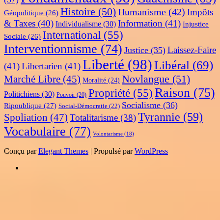
Histoire
(50)
Humanisme
(42)
Impôts
Géopolitique
(26)
& Taxes
(40)
Information
(41)
Individualisme
(30)
Injustice
International
(55)
Sociale
(26)
Interventionnisme
(74)
Laissez-Faire
Justice
(35)
Liberté
(98)
Libéral
(69)
(41)
Libertarien
(41)
Novlangue
(51)
Marché Libre
(45)
Moralité
(24)
Raison
(75)
Propriété
(55)
Politichiens
(30)
Pouvoir
(20)
Socialisme
(36)
Ripoublique
(27)
Social-Démocratie
(22)
Tyrannie
(59)
Spoliation
(47)
Totalitarisme
(38)
Vocabulaire
(77)
Volontarisme
(18)
Conçu par
Elegant Themes
| Propulsé par
WordPress