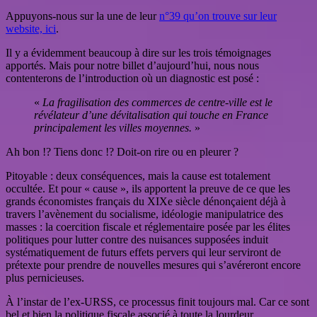
Appuyons-nous sur la une de leur
n°39 qu’on trouve sur leur
website, ici
.
Il y a évidemment beaucoup à dire sur les trois témoignages
apportés. Mais pour notre billet d’aujourd’hui, nous nous
contenterons de l’introduction où un diagnostic est posé :
«
La fragilisation des commerces de centre-ville est le
révélateur d’une dévitalisation qui touche en France
principalement les villes moyennes.
»
Ah bon !? Tiens donc !? Doit-on rire ou en pleurer ?
Pitoyable : deux conséquences, mais la cause est totalement
occultée. Et pour « cause », ils apportent la preuve de ce que les
grands économistes français du XIXe siècle dénonçaient déjà à
travers l’avènement du socialisme, idéologie manipulatrice des
masses : la coercition fiscale et réglementaire posée par les élites
politiques pour lutter contre des nuisances supposées induit
systématiquement de futurs effets pervers qui leur serviront de
prétexte pour prendre de nouvelles mesures qui s’avéreront encore
plus pernicieuses.
À l’instar de l’ex-URSS, ce processus finit toujours mal. Car ce sont
bel et bien la politique fiscale associé à toute la lourdeur