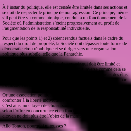
À l’instar du politique, elle est censée être limitée dans ses actions et
se doit de respecter le principe de non-agression. Ce principe, même
s’il peut être vu comme utopique, conduit à un fonctionnement de la
Société où l’administration s’éteint progressivement au profit de
l’augmentation de la responsabilité individuelle.
Pour que les points 1) et 2) soient rendus factuels dans le cadre du
respect du droit de propriété, la Société doit dépasser toute forme de
démocratie et/ou république et se diriger vers une organisation
politique plus subtile, telle que la Panarchie.
En d’autres termes, c’est l’abus de pouvoir qui doit être limité et
contrôlé par la Société des citoyens, et non l’inverse comme cela se
passe aujourd’hui avec un gouvernement monopolistique et des élus
qui interviennent constamment dans des décisions économiques par
l’utilisation abusive de l’argent des autres.
Or une association politique est une forme de commerce qui doit se
confronter à la liberté individuelle et au marché pour convaincre.
C’est ainsi au citoyen de choisir son prestataire gouvernemental
selon l’offre en concurrence et en fonction de ses besoins. Tout
citoyen ne doit plus être l’objet de la manipulation des foules.
Allo Tonton, pourquoi tu tousses ?