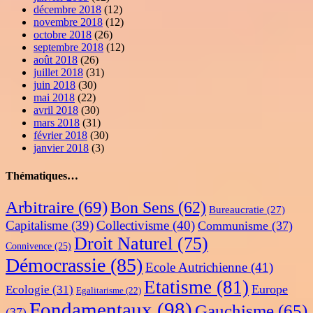
décembre 2018
(12)
novembre 2018
(12)
octobre 2018
(26)
septembre 2018
(12)
août 2018
(26)
juillet 2018
(31)
juin 2018
(30)
mai 2018
(22)
avril 2018
(30)
mars 2018
(31)
février 2018
(30)
janvier 2018
(3)
Thématiques…
Arbitraire
(69)
Bon Sens
(62)
Bureaucratie
(27)
Capitalisme
(39)
Collectivisme
(40)
Communisme
(37)
Droit Naturel
(75)
Connivence
(25)
Démocrassie
(85)
Ecole Autrichienne
(41)
Etatisme
(81)
Europe
Ecologie
(31)
Egalitarisme
(22)
Fondamentaux
(98)
Gauchisme
(65)
(37)