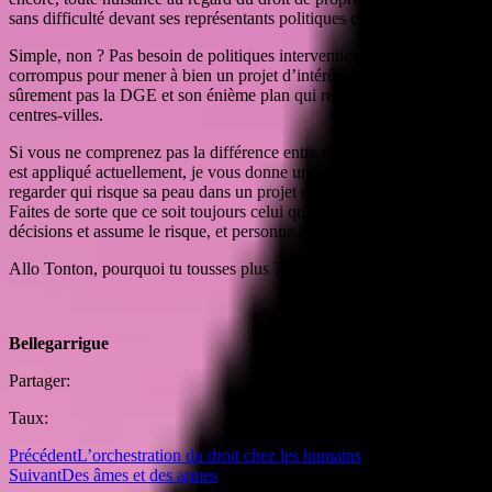
sans difficulté devant ses représentants politiques et/ou tribunaux.
Simple, non ? Pas besoin de politiques interventionnistes et
corrompus pour mener à bien un projet d’intérêts privés. Et ce n’est
sûrement pas la DGE et son énième plan qui revitaliseront les
centres-villes.
Si vous ne comprenez pas la différence entre ce principe et celui qui
est appliqué actuellement, je vous donne une piste de réflexion :
regarder qui risque sa peau dans un projet et voyez celui qui paye.
Faites de sorte que ce soit toujours celui qui paye qui prenne les
décisions et assume le risque, et personne d’autre.
Allo Tonton, pourquoi tu tousses plus ?
Bellegarrigue
Partager:
Taux:
Précédent
L’orchestration du droit chez les humains
Suivant
Des âmes et des armes