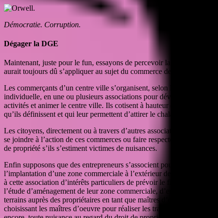
Démocratie. Corruption.
Dégager la DGE
Maintenant, juste pour le fun, essayons de percevoir la logique qui
aurait toujours dû s’appliquer au sujet du commerce de centre-ville.
Les commerçants d’un centre ville s’organisent, selon leur volonté
individuelle, en une ou plusieurs associations pour développer leurs
activités et animer le centre ville. Ils cotisent à hauteur des enjeux
qu’ils définissent et qui leur permettent d’attirer le chaland.
Les citoyens, directement ou à travers d’autres associations, peuvent
se joindre à l’action de ces commerces ou faire respecter leur droit
de propriété s’ils s’estiment victimes de nuisances.
Enfin supposons que des entrepreneurs s’associent pour envisager
l’implantation d’une zone commerciale à l’extérieur de la ville. C’est
à cette association d’intérêts particuliers de prévoir le financement et
l’étude d’aménagement de leur zone commerciale, d’en acquérir les
terrains auprès des propriétaires en tant que maîtres d’ouvrage et en
choisissant les maîtres d’oeuvre pour réaliser les travaux. Et là
encore, toute nuisance au regard du droit de propriété s’examine