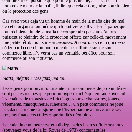
contraire, il est possible que pour le plus lucide, à l’instar d’un
homme de main de la mafia, il dira que cela est organisé pour le bien
ou la protection des gens.
Car avez-vous déjà vu un homme de main de la mafia dire du mal
de cette organisation même qui le fait vivre ? Il y a fort à parier que
tout récipiendaire de la mafia ne comprendra pas que d’autres
puissent se plaindre de la protection offerte par celle-ci, moyennant
une petite rétribution sur son
business
.
A contrario
, celui qui devra
céder par la coercition une partie de ses efforts issus de son
commerce libre, n’y verra pas un véritable bénéfice pour son
commerce ou son industrie.
Mafia, méfaits ? Mes faits, ma foi.
Les enjeux pour ouvrir ou maintenir un commerce de proximité ne
sont pas les mêmes que pour un hypermarché qui entraîne avec lui
les chaînes de magasins de bricolage, sports, chaussures, jouets,
vêtements, maroquinerie, lunetterie… Un petit commerce ne joue
pas dans la même catégorie que l’hypermarché au niveau de ses
moyens financiers et des opportunités d’emplois.
Le code du commerce est empli depuis des lustres d’informations
(souvenez-vous de la loi Royer de 1973) concernant les