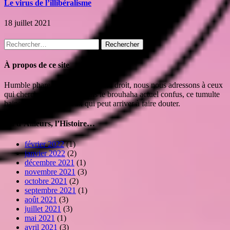
Le virus de l’illibéralisme
18 juillet 2021
Rechercher :
À propos de ce site
Humble phare isolé mais toujours droit, nous nous adressons à ceux
qui cherchent leur route dans le brouhaha actuel confus, ce tumulte
haineux et irrespectueux qui peut arriver à faire douter.
Vu d’Ailleurs, l’Histoire…
février 2022
(1)
janvier 2022
(2)
décembre 2021
(1)
novembre 2021
(3)
octobre 2021
(2)
septembre 2021
(1)
août 2021
(3)
juillet 2021
(3)
mai 2021
(1)
avril 2021
(3)