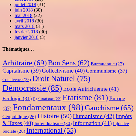
juillet 2018
(31)
juin 2018
(30)
mai 2018
(22)
avril 2018
(30)
mars 2018
(31)
février 2018
(30)
janvier 2018
(3)
Thématiques…
Arbitraire
(69)
Bon Sens
(62)
Bureaucratie
(27)
Capitalisme
(39)
Collectivisme
(40)
Communisme
(37)
Droit Naturel
(75)
Connivence
(25)
Démocrassie
(85)
Ecole Autrichienne
(41)
Etatisme
(81)
Europe
Ecologie
(31)
Egalitarisme
(22)
Fondamentaux
(98)
Gauchisme
(65)
(37)
Histoire
(50)
Humanisme
(42)
Impôts
Géopolitique
(26)
& Taxes
(40)
Information
(41)
Individualisme
(30)
Injustice
International
(55)
Sociale
(26)