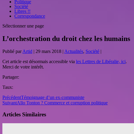
Politique
Société
Libres !!
Correspondance
Sélectionner une page
L’orchestration du droit chez les humains
Publié par
Artid
|
29 mars 2018
|
Actualités
,
Société
|
Cet article est désormais accessible via
les Lettres de Libéralie, ici
.
Merci de votre intérêt.
Partager:
Taux:
Précédent
Témoignage d’un ex-communiste
Suivant
Allo Tonton ? Commerce et corruption politique
Articles Similaires