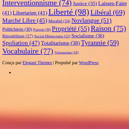
Interventionnisme
(74)
Laissez-Faire
Justice
(35)
Liberté
(98)
Libéral
(69)
(41)
Libertarien
(41)
Novlangue
(51)
Marché Libre
(45)
Moralité
(24)
Raison
(75)
Propriété
(55)
Politichiens
(30)
Pouvoir
(20)
Socialisme
(36)
Ripoublique
(27)
Social-Démocratie
(22)
Tyrannie
(59)
Spoliation
(47)
Totalitarisme
(38)
Vocabulaire
(77)
Volontarisme
(18)
Conçu par
Elegant Themes
| Propulsé par
WordPress