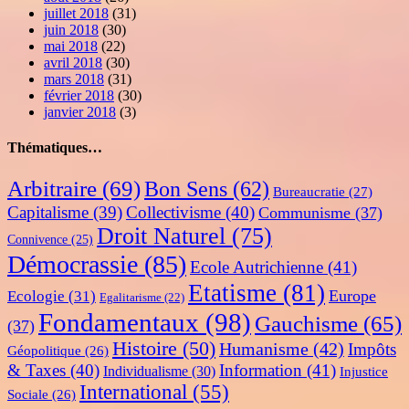
juillet 2018
(31)
juin 2018
(30)
mai 2018
(22)
avril 2018
(30)
mars 2018
(31)
février 2018
(30)
janvier 2018
(3)
Thématiques…
Arbitraire
(69)
Bon Sens
(62)
Bureaucratie
(27)
Capitalisme
(39)
Collectivisme
(40)
Communisme
(37)
Droit Naturel
(75)
Connivence
(25)
Démocrassie
(85)
Ecole Autrichienne
(41)
Etatisme
(81)
Europe
Ecologie
(31)
Egalitarisme
(22)
Fondamentaux
(98)
Gauchisme
(65)
(37)
Histoire
(50)
Humanisme
(42)
Impôts
Géopolitique
(26)
& Taxes
(40)
Information
(41)
Individualisme
(30)
Injustice
International
(55)
Sociale
(26)