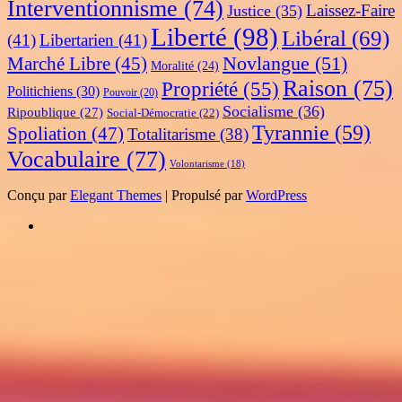
Interventionnisme
(74)
Laissez-Faire
Justice
(35)
Liberté
(98)
Libéral
(69)
(41)
Libertarien
(41)
Novlangue
(51)
Marché Libre
(45)
Moralité
(24)
Raison
(75)
Propriété
(55)
Politichiens
(30)
Pouvoir
(20)
Socialisme
(36)
Ripoublique
(27)
Social-Démocratie
(22)
Tyrannie
(59)
Spoliation
(47)
Totalitarisme
(38)
Vocabulaire
(77)
Volontarisme
(18)
Conçu par
Elegant Themes
| Propulsé par
WordPress