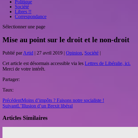
Politique
Société
Libres !!
Correspondance
Sélectionner une page
Mise au point sur le droit et le non-droit
Publié par
Artid
|
27 avril 2019
|
Opinion
,
Société
|
Cet article est désormais accessible via les
Lettres de Libéralie, ici.
Merci de votre intérêt.
Partager:
Taux:
Précédent
Moins d’impôts ? Faisons notre socialiste !
Suivant
L’Illusion d’un Brexit libéral
Articles Similaires