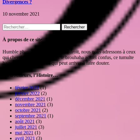
Divergences ?
10 novembre 2021
Rechercher :
À propos de ce site
Humble phare isolé mais toujours droit, nous nous adressons à ceux
qui cherchent leur route dans le brouhaha actuel confus, ce tumulte
haineux et irrespectueux qui peut arriver à faire douter.
Vu d’Ailleurs, l’Histoire…
février 2022
(1)
janvier 2022
(2)
décembre 2021
(1)
novembre 2021
(3)
octobre 2021
(2)
septembre 2021
(1)
août 2021
(3)
juillet 2021
(3)
mai 2021
(1)
avril 2021
(3)