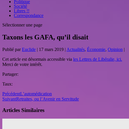
Politique
Société
Libres !!
Correspondance
Sélectionner une page
Taxons les GAFA, qu’il disait
Publié par
Euclide
|
17 mars 2019
|
Actualités
,
Économie
,
Opinion
|
Cet article est désormais accessible via
les Lettres de Libéralie, ici.
Merci de votre intérêt.
Partager:
Taux:
Précédent
L’automédication
Suivant
Retraites, ou l’Avenir en Servitude
Articles Similaires