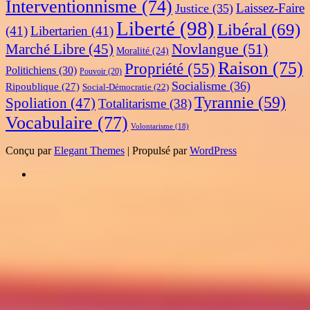
Interventionnisme
(74)
Laissez-Faire
Justice
(35)
Liberté
(98)
Libéral
(69)
(41)
Libertarien
(41)
Novlangue
(51)
Marché Libre
(45)
Moralité
(24)
Raison
(75)
Propriété
(55)
Politichiens
(30)
Pouvoir
(20)
Socialisme
(36)
Ripoublique
(27)
Social-Démocratie
(22)
Tyrannie
(59)
Spoliation
(47)
Totalitarisme
(38)
Vocabulaire
(77)
Volontarisme
(18)
Conçu par
Elegant Themes
| Propulsé par
WordPress