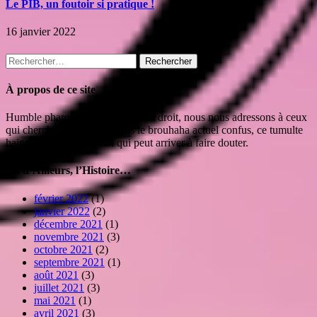
Le PIB, un foutoir si pratique !
16 janvier 2022
Rechercher :
À propos de ce site
Humble phare isolé mais toujours droit, nous nous adressons à ceux
qui cherchent leur route dans le brouhaha actuel confus, ce tumulte
haineux et irrespectueux qui peut arriver à faire douter.
Vu d’Ailleurs, l’Histoire…
février 2022
(1)
janvier 2022
(2)
décembre 2021
(1)
novembre 2021
(3)
octobre 2021
(2)
septembre 2021
(1)
août 2021
(3)
juillet 2021
(3)
mai 2021
(1)
avril 2021
(3)