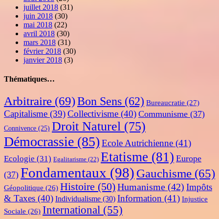
juillet 2018
(31)
juin 2018
(30)
mai 2018
(22)
avril 2018
(30)
mars 2018
(31)
février 2018
(30)
janvier 2018
(3)
Thématiques…
Arbitraire
(69)
Bon Sens
(62)
Bureaucratie
(27)
Capitalisme
(39)
Collectivisme
(40)
Communisme
(37)
Droit Naturel
(75)
Connivence
(25)
Démocrassie
(85)
Ecole Autrichienne
(41)
Etatisme
(81)
Europe
Ecologie
(31)
Egalitarisme
(22)
Fondamentaux
(98)
Gauchisme
(65)
(37)
Histoire
(50)
Humanisme
(42)
Impôts
Géopolitique
(26)
& Taxes
(40)
Information
(41)
Individualisme
(30)
Injustice
International
(55)
Sociale
(26)