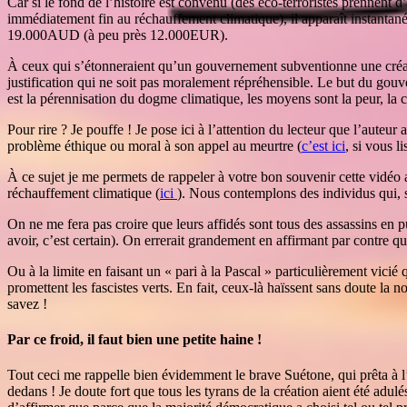
Car si le fond de l’histoire est convenu (des éco-terroristes prennent
immédiatement fin au réchauffement climatique), il apparaît instantan
19.000AUD (à peu près 12.000EUR).
À ceux qui s’étonneraient qu’un gouvernement subventionne une créati
justification qui ne soit pas moralement répréhensible. Le but du gouve
est la pérennisation du dogme climatique, les moyens sont la peur, la cr
Pour rire ? Je pouffe ! Je pose ici à l’attention du lecteur que l’aute
problème éthique ou moral à son appel au meurtre (
c’est ici
, si vous l
À ce sujet je me permets de rappeler à votre bon souvenir cette vidéo a
réchauffement climatique (
ici
). Nous contemplons des individus qui, s
On ne me fera pas croire que leurs affidés sont tous des assassins en p
avoir, c’est certain). On errerait grandement en affirmant par contre 
Ou à la limite en faisant un « pari à la Pascal » particulièrement vici
promettent les fascistes verts. En fait, ceux-là haïssent sans doute la 
savez !
Par ce froid, il faut bien une petite haine !
Tout ceci me rappelle bien évidemment le brave Suétone, qui prêta à l
dedans ! Je doute fort que tous les tyrans de la création aient été ad