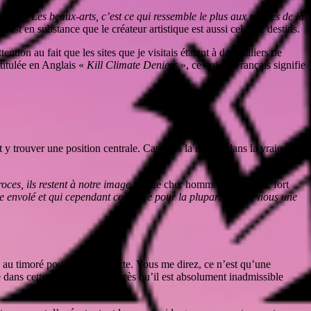
prit : «
Les beaux-arts, c’est ce qui ressemble le plus aux mythes de la
i est en substance que le créateur artistique est aussi celui de destins.
tion au fait que les sites que je visitais étaient à des milliers de
ntitulée en Anglais «
Kill Climate Deniers
», ce qui en Français signifie
 y trouver une position centrale. Car dans la réalité, dans la vraie vie,
oces, ils restent à notre image
» ? Le cher homme disait aussi, fort
te envolé et qui cependant constitue pour la plupart d’entre nous une
, au timoré pour passer à l’acte. Vous me direz, ce n’est qu’une
re dans cette direction à ceci près qu’il est absolument inadmissible