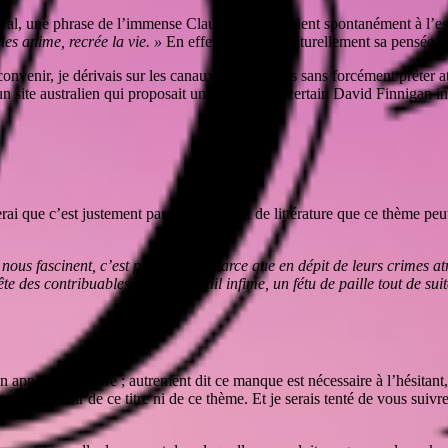
néral, une phrase de l’immense Claude Roy me vient spontanément à l’es
les anime, recrée la vie. »
En effet, je rejoins naturellement sa pensée qu
enir, je dérivais sur les canaux des internets sans forcément prêter atten
 un site australien qui proposait une pièce d’un certain David Finnigan i
rai que c’est justement parce qu’il s’agit de littérature que ce thème peut
e nous fascinent, c’est précisément parce que en dépit de leurs crimes atr
e des contribuables [est] un détail infime, un fétu de paille tout de sui
un appel au meurtre ; autrement dit ce manque est nécessaire à l’hésitant
 pas s’émouvoir de ce titre ni de ce thème. Et je serais tenté de vous suiv