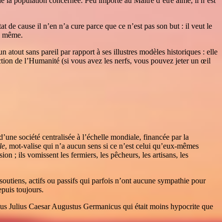
 de la population concernée. Peu importe au Maître d’être aimé, il n’est
de cause il n’en n’a cure parce que ce n’est pas son but : il veut le
ve même.
 un atout sans pareil par rapport à ses illustres modèles historiques : elle
nction de l’Humanité (si vous avez les nerfs, vous pouvez jeter un œil
 d’une société centralisée à l’échelle mondiale, financée par la
le
, mot-valise qui n’a aucun sens si ce n’est celui qu’eux-mêmes
ion ; ils vomissent les fermiers, les pêcheurs, les artisans, les
 soutiens, actifs ou passifs qui parfois n’ont aucune sympathie pour
epuis toujours.
us Julius Caesar Augustus Germanicus qui était moins hypocrite que