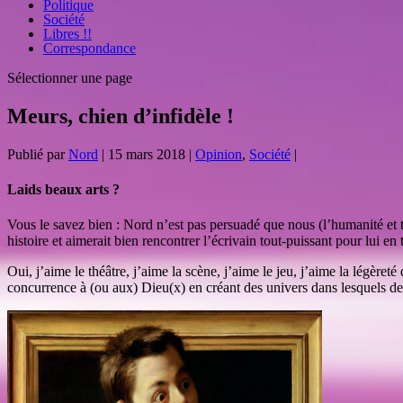
Politique
Société
Libres !!
Correspondance
Sélectionner une page
Meurs, chien d’infidèle !
Publié par
Nord
|
15 mars 2018
|
Opinion
,
Société
|
Laids beaux arts ?
Vous le savez bien : Nord n’est pas persuadé que nous (l’humanité et
histoire et aimerait bien rencontrer l’écrivain tout-puissant pour lui e
Oui, j’aime le théâtre, j’aime la scène, j’aime le jeu, j’aime la légèr
concurrence à (ou aux) Dieu(x) en créant des univers dans lesquels des