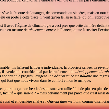
ojet politique, celui-ci sera endossé avec joie et entrain par l’ensemble
 sève à l’écoute de louanges, de commande ou sincères, mais en tout état 
élu ou porté à cette place, il veut qu’on le laisse faire, qu’on l’approu
n est-il avec l’Église de climatologie à ceci près que cette dernière détient
 seule en mesure de
réellement sauver
la Planète, quitte à susciter l’exti
ble : ils haïssent la liberté individuelle, la propriété privée, ils rêvent
, ils veulent le contrôle total par le truchement du
développement durab
is abhorrent le progrès ; exigent une
décroissance
c’est-à-dire une régress
ur qui font que nous vivons dans le confort et non le manque.
t pourtant ça marche : le despotisme vert rallie à lui de plus en plus de
 facilité – que sais-je ? – mais certainement pas parce que c’est ainsi d
t aussi et en dernière analyse :
Oderint dum metuant
, comme disait Gaï