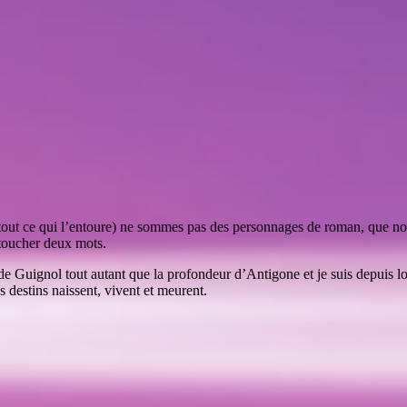
 tout ce qui l’entoure) ne sommes pas des personnages de roman, que no
n toucher deux mots.
eté de Guignol tout autant que la profondeur d’Antigone et je suis depuis
 destins naissent, vivent et meurent.