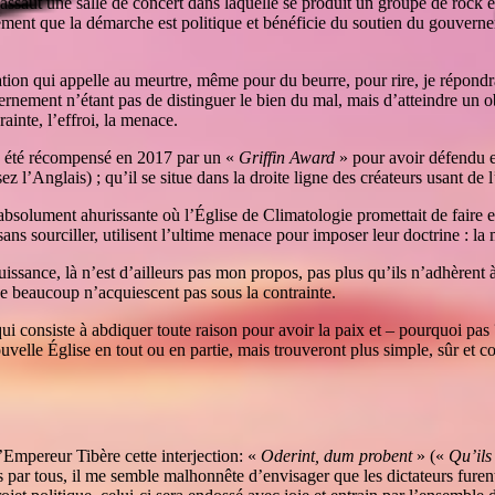
 d’assaut une salle de concert dans laquelle se produit un groupe de roc
ément que la démarche est politique et bénéficie du soutien du gouvern
on qui appelle au meurtre, même pour du beurre, pour rire, je répondr
rnement n’étant pas de distinguer le bien du mal, mais d’atteindre un obj
ainte, l’effroi, la menace.
ur a été récompensé en 2017 par un «
Griffin Award
» pour avoir défendu et
isez l’Anglais) ; qu’il se situe dans la droite ligne des créateurs usant d
bsolument ahurissante où l’Église de Climatologie promettait de faire ex
ans sourciller, utilisent l’ultime menace pour imposer leur doctrine : la
uissance, là n’est d’ailleurs pas mon propos, pas plus qu’ils n’adhèrent à
que beaucoup n’acquiescent pas sous la contrainte.
é qui consiste à abdiquer toute raison pour avoir la paix et – pourquoi pa
nouvelle Église en tout ou en partie, mais trouveront plus simple, sûr et 
’Empereur Tibère cette interjection: «
Oderint, dum probent
» («
Qu’ils
ulés par tous, il me semble malhonnête d’envisager que les dictateurs fur