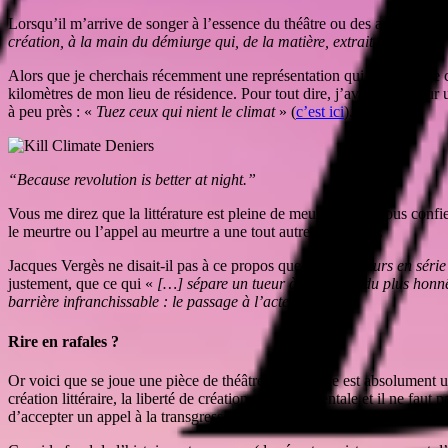
Lorsqu’il m’arrive de songer à l’essence du théâtre ou des arts en gé
création, à la main du démiurge qui, de la matière, extrait les formes, 
Alors que je cherchais récemment une représentation qui pourrait me conv
kilomètres de mon lieu de résidence. Pour tout dire, j’avais atterri sur
à peu près : «
Tuez ceux qui nient le climat
» (
c’est ici
).
“Because revolution is better at night.”
Vous me direz que la littérature est pleine de meurtres et je vous confie
le meurtre ou l’appel au meurtre a une tout autre dimension.
Jacques Vergès ne disait-il pas à ce propos que «
Si les tueurs en séri
justement, que ce qui «
[…] sépare un tueur à la chaîne du plus honnêt
barrière infranchissable : le passage à l’acte.
»
Rire en rafales ?
Or voici que se joue une pièce de théâtre dont le titre est absolument 
création littéraire, la liberté de création est fondamentale et il ne faut
d’accepter un appel à la transgression du principe de non-agression.