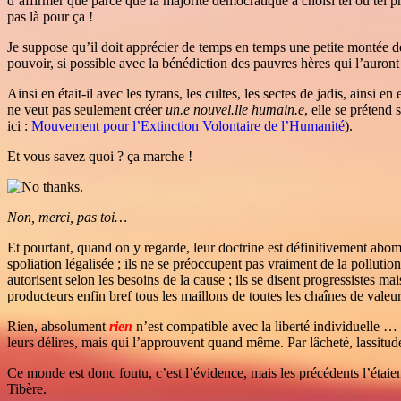
d’affirmer que parce que la majorité démocratique a choisi tel ou tel pr
pas là pour ça !
Je suppose qu’il doit apprécier de temps en temps une petite montée de
pouvoir, si possible avec la bénédiction des pauvres hères qui l’auront 
Ainsi en était-il avec les tyrans, les cultes, les sectes de jadis, ainsi e
ne veut pas seulement créer
un.e nouvel.lle humain.e
, elle se prétend
ici :
Mouvement pour l’Extinction Volontaire de l’Humanité
).
Et vous savez quoi ? ça marche !
Non, merci, pas toi…
Et pourtant, quand on y regarde, leur doctrine est définitivement abomina
spoliation légalisée ; ils ne se préoccupent pas vraiment de la pollution
autorisent selon les besoins de la cause ; ils se disent progressistes ma
producteurs enfin bref tous les maillons de toutes les chaînes de vale
Rien, absolument
rien
n’est compatible avec la liberté individuelle … e
leurs délires, mais qui l’approuvent quand même. Par lâcheté, lassitude,
Ce monde est donc foutu, c’est l’évidence, mais les précédents l’étaien
Tibère.