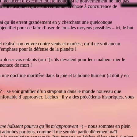
k et menacent d’exécuter tout le monde si le gouvernement ne met pas
ement australien qui a subventionné la chose à concurrence de
ai qu’ils errent grandement en y cherchant une quelconque
ectif et pour ce faire d’user de tous les moyens possibles – ici, le but
 réalisé son œuvre contre vents et marées ; qu’il ne voit aucun
e l’emphase pour la défense de la planète !
ploser vos enfants (oui !) s’ils devaient pour leur malheur nier le
 menace de mort !
 une doctrine mortifère dans la joie et la bonne humeur (il doit y en
s ? – se voir gratifier d’un strapontin dans le monde nouveau que
confortable d’approuver. Lâches : il y a des précédents historiques, vous
 me haïssent pourvu qu’ils m’approuvent
») – nous sommes en plein
ent adoubés par tous, comme il me semble particulièrement naïf