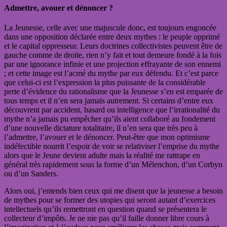
Admettre, avouer et dénoncer ?
La Jeunesse, celle avec une majuscule donc, est toujours engoncée
dans une opposition déclarée entre deux mythes : le peuple opprimé
et le capital oppresseur. Leurs doctrines collectivistes peuvent être de
gauche comme de droite, rien n’y fait et tout demeure fondé à la fois
par une ignorance infinie et une projection effrayante de son ennemi
; et cette image est l’acmé du mythe par eux défendu. Et c’est parce
que celui-ci est l’expression la plus puissante de la considérable
perte d’évidence du rationalisme que la Jeunesse s’en est emparée de
tous temps et il n’en sera jamais autrement. Si certains d’entre eux
découvrent par accident, hasard ou intelligence que l’irrationalité du
mythe n’a jamais pu empêcher qu’ils aient collaboré au fondement
d’une nouvelle dictature totalitaire, il n’en sera que très peu à
l’admettre, l’avouer et le dénoncer. Peut-être que mon optimisme
indéfectible nourrit l’espoir de voir se relativiser l’emprise du mythe
alors que le Jeune devient adulte mais la réalité me rattrape en
général très rapidement sous la forme d’un Mélenchon, d’un Corbyn
ou d’un Sanders.
Alors oui, j’entends bien ceux qui me disent que la jeunesse a besoin
de mythes pour se former des utopies qui seront autant d’exercices
intellectuels qu’ils remettront en question quand se présentera le
collecteur d’impôts. Je ne nie pas qu’il faille donner libre cours à