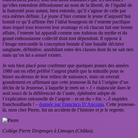
qu’elles entendent déboulonner au nom de la liberté, de l’égalité de
la fraternité pour autant, bien entendu, qu’il s’agisse de celle par
eux-mêmes définie. Le jeune d’hier comme le jeune d’aujourd’hui
honnit ce qu’il affirme être l’idéal bourgeois de l’entente pacifique
dans lequel tous trouvent leur avantage et où chacun fait une bonne
affaire, l’entente lui apparaît comme une trahison du mythe et du
grand enthousiasme collectif dont tout dépendrait. Il oppose à
l’image mercantile la conception brutale d’une bataille décisive
sanglante, définitive, annihilant entre des classes dont ils ne sait rien
mais qu’on lui a assuré exister.
Je suis bien placé pour confirmer que quelques jeunes des années
1980 ont en effet préféré l’argent plutôt que la mitraille pour se
hisser au-dessus de leur milieu de naissance, mais on errerait
grandement en affirmant que cette jeunesse-là fut à l’origine d’un
déclin de la Jeunesse, à laquelle je mets un « J » majuscule dans le
seul souci de la différencier de l’autre, éphémère adepte de
l’explication rationnelle de l’argent – et on du « fric », ô stupides
franchouillards ! –
donnée par Francisco D’Anconia
. Cette jeunesse-
là, mon cher Pierre, fut un accident de l’histoire et je le regrette.
Collège Pierre Desproges à Limoges (Châlus).