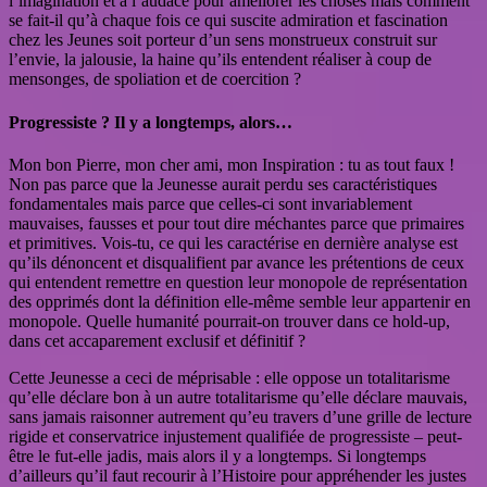
l’imagination et à l’audace pour améliorer les choses mais comment
se fait-il qu’à chaque fois ce qui suscite admiration et fascination
chez les Jeunes soit porteur d’un sens monstrueux construit sur
l’envie, la jalousie, la haine qu’ils entendent réaliser à coup de
mensonges, de spoliation et de coercition ?
Progressiste ? Il y a longtemps, alors…
Mon bon Pierre, mon cher ami, mon Inspiration : tu as tout faux !
Non pas parce que la Jeunesse aurait perdu ses caractéristiques
fondamentales mais parce que celles-ci sont invariablement
mauvaises, fausses et pour tout dire méchantes parce que primaires
et primitives. Vois-tu, ce qui les caractérise en dernière analyse est
qu’ils dénoncent et disqualifient par avance les prétentions de ceux
qui entendent remettre en question leur monopole de représentation
des opprimés dont la définition elle-même semble leur appartenir en
monopole. Quelle humanité pourrait-on trouver dans ce hold-up,
dans cet accaparement exclusif et définitif ?
Cette Jeunesse a ceci de méprisable : elle oppose un totalitarisme
qu’elle déclare bon à un autre totalitarisme qu’elle déclare mauvais,
sans jamais raisonner autrement qu’eu travers d’une grille de lecture
rigide et conservatrice injustement qualifiée de progressiste – peut-
être le fut-elle jadis, mais alors il y a longtemps. Si longtemps
d’ailleurs qu’il faut recourir à l’Histoire pour appréhender les justes