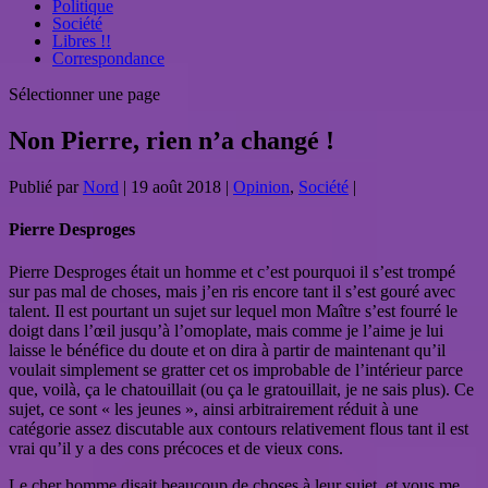
Politique
Société
Libres !!
Correspondance
Sélectionner une page
Non Pierre, rien n’a changé !
Publié par
Nord
|
19 août 2018
|
Opinion
,
Société
|
Pierre Desproges
Pierre Desproges était un homme et c’est pourquoi il s’est trompé
sur pas mal de choses, mais j’en ris encore tant il s’est gouré avec
talent. Il est pourtant un sujet sur lequel mon Maître s’est fourré le
doigt dans l’œil jusqu’à l’omoplate, mais comme je l’aime je lui
laisse le bénéfice du doute et on dira à partir de maintenant qu’il
voulait simplement se gratter cet os improbable de l’intérieur parce
que, voilà, ça le chatouillait (ou ça le gratouillait, je ne sais plus). Ce
sujet, ce sont « les jeunes », ainsi arbitrairement réduit à une
catégorie assez discutable aux contours relativement flous tant il est
vrai qu’il y a des cons précoces et de vieux cons.
Le cher homme disait beaucoup de choses à leur sujet, et vous me