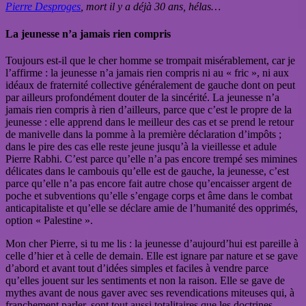
Pierre Desproges
, mort il y a déjà 30 ans, hélas…
La jeunesse n’a jamais rien compris
Toujours est-il que le cher homme se trompait misérablement, car je
l’affirme : la jeunesse n’a jamais rien compris ni au « fric », ni aux
idéaux de fraternité collective généralement de gauche dont on peut
par ailleurs profondément douter de la sincérité. La jeunesse n’a
jamais rien compris à rien d’ailleurs, parce que c’est le propre de la
jeunesse : elle apprend dans le meilleur des cas et se prend le retour
de manivelle dans la pomme à la première déclaration d’impôts ;
dans le pire des cas elle reste jeune jusqu’à la vieillesse et adule
Pierre Rabhi. C’est parce qu’elle n’a pas encore trempé ses mimines
délicates dans le cambouis qu’elle est de gauche, la jeunesse, c’est
parce qu’elle n’a pas encore fait autre chose qu’encaisser argent de
poche et subventions qu’elle s’engage corps et âme dans le combat
anticapitaliste et qu’elle se déclare amie de l’humanité des opprimés,
option « Palestine ».
Mon cher Pierre, si tu me lis : la jeunesse d’aujourd’hui est pareille à
celle d’hier et à celle de demain. Elle est ignare par nature et se gave
d’abord et avant tout d’idées simples et faciles à vendre parce
qu’elles jouent sur les sentiments et non la raison. Elle se gave de
mythes avant de nous gaver avec ses revendications miteuses qui, à
franchement parler, sont tout aussi totalitaires que les doctrines