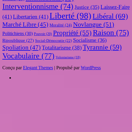
Interventionnisme
(74)
Laissez-Faire
Justice
(35)
Liberté
(98)
Libéral
(69)
(41)
Libertarien
(41)
Novlangue
(51)
Marché Libre
(45)
Moralité
(24)
Raison
(75)
Propriété
(55)
Politichiens
(30)
Pouvoir
(20)
Socialisme
(36)
Ripoublique
(27)
Social-Démocratie
(22)
Tyrannie
(59)
Spoliation
(47)
Totalitarisme
(38)
Vocabulaire
(77)
Volontarisme
(18)
Conçu par
Elegant Themes
| Propulsé par
WordPress