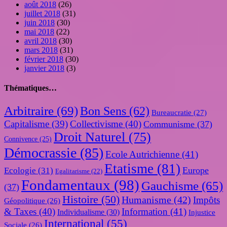
août 2018
(26)
juillet 2018
(31)
juin 2018
(30)
mai 2018
(22)
avril 2018
(30)
mars 2018
(31)
février 2018
(30)
janvier 2018
(3)
Thématiques…
Arbitraire
(69)
Bon Sens
(62)
Bureaucratie
(27)
Capitalisme
(39)
Collectivisme
(40)
Communisme
(37)
Droit Naturel
(75)
Connivence
(25)
Démocrassie
(85)
Ecole Autrichienne
(41)
Etatisme
(81)
Europe
Ecologie
(31)
Egalitarisme
(22)
Fondamentaux
(98)
Gauchisme
(65)
(37)
Histoire
(50)
Humanisme
(42)
Impôts
Géopolitique
(26)
& Taxes
(40)
Information
(41)
Individualisme
(30)
Injustice
International
(55)
Sociale
(26)