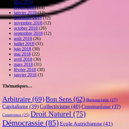
mars 2019
(11)
février 2019
(14)
janvier 2019
(12)
décembre 2018
(12)
novembre 2018
(12)
octobre 2018
(26)
septembre 2018
(12)
août 2018
(26)
juillet 2018
(31)
juin 2018
(30)
mai 2018
(22)
avril 2018
(30)
mars 2018
(31)
février 2018
(30)
janvier 2018
(3)
Thématiques…
Arbitraire
(69)
Bon Sens
(62)
Bureaucratie
(27)
Capitalisme
(39)
Collectivisme
(40)
Communisme
(37)
Droit Naturel
(75)
Connivence
(25)
Démocrassie
(85)
Ecole Autrichienne
(41)