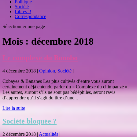
Politique
Société
Libres !!
Correspondance
Sélectionner une page
Mois :
décembre 2018
Le complexe du Bonobo
4 décembre 2018
|
Opinion
,
Société
|
Cobayes & Bananes Les plus cultivés d’entre vous auront
certainement déjà entendu parler du « Complexe du chimpanzé ».
Les autres, surtout s’ils ne sont pas bédéphiles, seront ravis
d’apprendre qu’il s’agit du titre d’une...
Lire la suite
Société bloquée ?
2 décembre 2018
|
Actualités
|