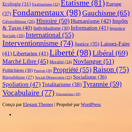
Etatisme
(81)
Europe
Ecologie
(31)
Egalitarisme
(22)
Fondamentaux
(98)
Gauchisme
(65)
(37)
Histoire
(50)
Humanisme
(42)
Impôts
Géopolitique
(26)
& Taxes
(40)
Information
(41)
Individualisme
(30)
Injustice
International
(55)
Sociale
(26)
Interventionnisme
(74)
Laissez-Faire
Justice
(35)
Liberté
(98)
Libéral
(69)
(41)
Libertarien
(41)
Novlangue
(51)
Marché Libre
(45)
Moralité
(24)
Raison
(75)
Propriété
(55)
Politichiens
(30)
Pouvoir
(20)
Socialisme
(36)
Ripoublique
(27)
Social-Démocratie
(22)
Tyrannie
(59)
Spoliation
(47)
Totalitarisme
(38)
Vocabulaire
(77)
Volontarisme
(18)
Conçu par
Elegant Themes
| Propulsé par
WordPress