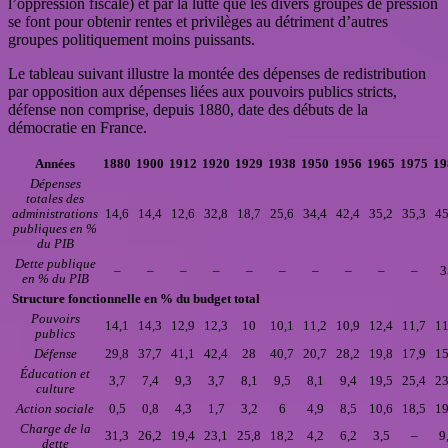
l’oppression fiscale) et par la lutte que les divers groupes de pression
se font pour obtenir rentes et privilèges au détriment d’autres
groupes politiquement moins puissants.
Le tableau suivant illustre la montée des dépenses de redistribution
par opposition aux dépenses liées aux pouvoirs publics stricts,
défense non comprise, depuis 1880, date des débuts de la
démocratie en France.
Années
1880
1900
1912
1920
1929
1938
1950
1956
1965
1975
19
Dépenses
totales des
administrations
14,6
14,4
12,6
32,8
18,7
25,6
34,4
42,4
35,2
35,3
45
publiques en %
du PIB
Dette publique
–
–
–
–
–
–
–
–
–
–
3
en % du PIB
Structure fonctionnelle en % du budget total
Pouvoirs
14,1
14,3
12,9
12,3
10
10,1
11,2
10,9
12,4
11,7
11
publics
Défense
29,8
37,7
41,1
42,4
28
40,7
20,7
28,2
19,8
17,9
15
Éducation et
3,7
7,4
9,3
3,7
8,1
9,5
8,1
9,4
19,5
25,4
23
culture
Action sociale
0,5
0,8
4,3
1,7
3,2
6
4,9
8,5
10,6
18,5
19
Charge de la
31,3
26,2
19,4
23,1
25,8
18,2
4,2
6,2
3,5
–
9
dette