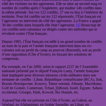
côté des victimes ou des agresseurs. Elle se situe au second rang en
nombre de conflits après l’Angleterre, qui totalise 146 conflits dans
la même période. Sur ces 122 conflits, 37 ont eu lieu à l’intérieur du
territoire. Pour 64 conflits sur les 122 répertoriés, l’État français est
l’agresseur ou intervient du côté des agresseurs. La France a gagné
36 des conflits dans lesquels elle était l’agresseur.
[1]
Beaucoup de
ces conflits sont coloniaux ou dirigés contre des individus qui se
révoltent contre l’État français.
Depuis 1985, l’État français est mêlé à un grand nombre de conflits
au nom de la paix et l’armée française intervient dans ses ex-
colonies soit au profit du camp au pouvoir (Burundi), soit au profit
d’une opposition (Côte d’Ivoire), en forçant des solutions de
compromis.
Par exemple, en l’an 2000, selon le rapport 2237 de l’Assemblée
nationale présenté par le député François Lamy, l’armée française
était impliquée pour diverses missions civilo-militaires dans une
trentaine de conflits : Liban, République centrafricaine (RCA), Irak,
Bosnie-Herzégovine, Kosovo, Timor oriental, Albanie, Macédoine,
Golf de Guinée, Cameroun, Tchad, Djibouti, Israël, Égypte, Sahara
occidental, Géorgie, Haïti, Koweït, Îles Hanish, etc.
Aujourd’hui elle est présente en Côte d’Ivoire, au Gabon, au
Sénégal, en Afghanistan, en Arabie Saoudite, au Liban, en