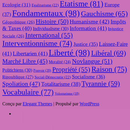
Etatisme
(81)
Europe
Ecologie
(31)
Egalitarisme
(22)
Fondamentaux
(98)
Gauchisme
(65)
(37)
Histoire
(50)
Humanisme
(42)
Impôts
Géopolitique
(26)
& Taxes
(40)
Information
(41)
Individualisme
(30)
Injustice
International
(55)
Sociale
(26)
Interventionnisme
(74)
Laissez-Faire
Justice
(35)
Liberté
(98)
Libéral
(69)
(41)
Libertarien
(41)
Novlangue
(51)
Marché Libre
(45)
Moralité
(24)
Raison
(75)
Propriété
(55)
Politichiens
(30)
Pouvoir
(20)
Socialisme
(36)
Ripoublique
(27)
Social-Démocratie
(22)
Tyrannie
(59)
Spoliation
(47)
Totalitarisme
(38)
Vocabulaire
(77)
Volontarisme
(18)
Conçu par
Elegant Themes
| Propulsé par
WordPress