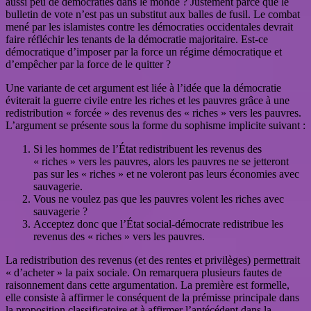
aussi peu de démocraties dans le monde ? Justement parce que le
bulletin de vote n’est pas un substitut aux balles de fusil. Le combat
mené par les islamistes contre les démocraties occidentales devrait
faire réfléchir les tenants de la démocratie majoritaire. Est-ce
démocratique d’imposer par la force un régime démocratique et
d’empêcher par la force de le quitter ?
Une variante de cet argument est liée à l’idée que la démocratie
éviterait la guerre civile entre les riches et les pauvres grâce à une
redistribution « forcée » des revenus des « riches » vers les pauvres.
L’argument se présente sous la forme du sophisme implicite suivant :
Si les hommes de l’État redistribuent les revenus des
« riches » vers les pauvres, alors les pauvres ne se jetteront
pas sur les « riches » et ne voleront pas leurs économies avec
sauvagerie.
Vous ne voulez pas que les pauvres volent les riches avec
sauvagerie ?
Acceptez donc que l’État social-démocrate redistribue les
revenus des « riches » vers les pauvres.
La redistribution des revenus (et des rentes et privilèges) permettrait
« d’acheter » la paix sociale. On remarquera plusieurs fautes de
raisonnement dans cette argumentation. La première est formelle,
elle consiste à affirmer le conséquent de la prémisse principale dans
la proposition classificatoire et à affirmer l’antécédent dans la