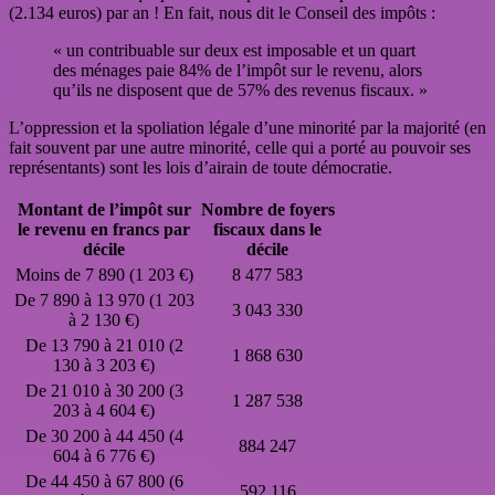
(2.134 euros) par an ! En fait, nous dit le Conseil des impôts :
« un contribuable sur deux est imposable et un quart
des ménages paie 84% de l’impôt sur le revenu, alors
qu’ils ne disposent que de 57% des revenus fiscaux. »
L’oppression et la spoliation légale d’une minorité par la majorité (en
fait souvent par une autre minorité, celle qui a porté au pouvoir ses
représentants) sont les lois d’airain de toute démocratie.
Montant de l’impôt sur
Nombre de foyers
le revenu en francs par
fiscaux dans le
décile
décile
Moins de 7 890 (1 203 €)
8 477 583
De 7 890 à 13 970 (1 203
3 043 330
à 2 130 €)
De 13 790 à 21 010 (2
1 868 630
130 à 3 203 €)
De 21 010 à 30 200 (3
1 287 538
203 à 4 604 €)
De 30 200 à 44 450 (4
884 247
604 à 6 776 €)
De 44 450 à 67 800 (6
592 116