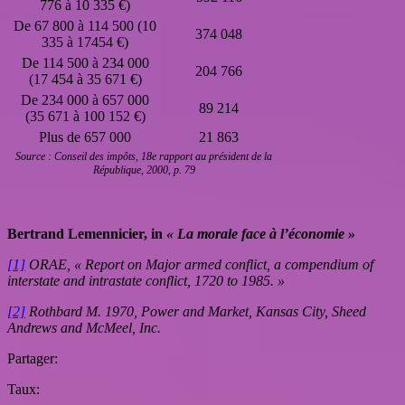
776 à 10 335 €)
De 67 800 à 114 500 (10
374 048
335 à 17454 €)
De 114 500 à 234 000
204 766
(17 454 à 35 671 €)
De 234 000 à 657 000
89 214
(35 671 à 100 152 €)
Plus de 657 000
21 863
Source : Conseil des impôts, 18e rapport au président de la
République, 2000, p. 79
Bertrand Lemennicier, in
« La morale face à l’économie »
[1]
ORAE, « Report on Major armed conflict, a compendium of
interstate and intrastate conflict, 1720 to 1985. »
[2]
Rothbard M. 1970, Power and Market, Kansas City, Sheed
Andrews and McMeel, Inc.
Partager:
Taux: