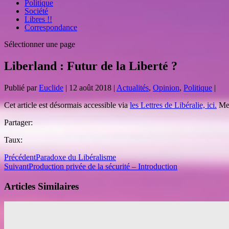
Politique
Société
Libres !!
Correspondance
Sélectionner une page
Liberland : Futur de la Liberté ?
Publié par
Euclide
|
12 août 2018
|
Actualités
,
Opinion
,
Politique
|
Cet article est désormais accessible via
les Lettres de Libéralie, ici.
Mer
Partager:
Taux:
Précédent
Paradoxe du Libéralisme
Suivant
Production privée de la sécurité – Introduction
Articles Similaires