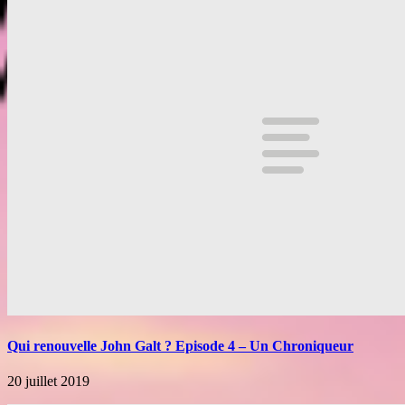
Qui renouvelle John Galt ? Episode 4 – Un Chroniqueur
20 juillet 2019