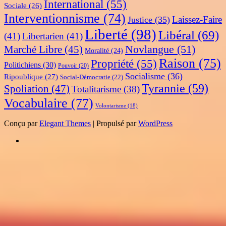
International
(55)
Sociale
(26)
Interventionnisme
(74)
Laissez-Faire
Justice
(35)
Liberté
(98)
Libéral
(69)
(41)
Libertarien
(41)
Novlangue
(51)
Marché Libre
(45)
Moralité
(24)
Raison
(75)
Propriété
(55)
Politichiens
(30)
Pouvoir
(20)
Socialisme
(36)
Ripoublique
(27)
Social-Démocratie
(22)
Tyrannie
(59)
Spoliation
(47)
Totalitarisme
(38)
Vocabulaire
(77)
Volontarisme
(18)
Conçu par
Elegant Themes
| Propulsé par
WordPress