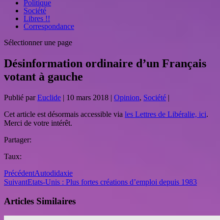
Politique
Société
Libres !!
Correspondance
Sélectionner une page
Désinformation ordinaire d’un Français
votant à gauche
Publié par
Euclide
|
10 mars 2018
|
Opinion
,
Société
|
Cet article est désormais accessible via
les Lettres de Libéralie, ici
.
Merci de votre intérêt.
Partager:
Taux:
Précédent
Autodidaxie
Suivant
Etats-Unis : Plus fortes créations d’emploi depuis 1983
Articles Similaires