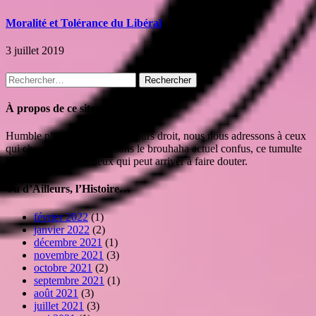
Moralité et Tolérance du Libéral
3 juillet 2019
Rechercher :
À propos de ce site
Humble phare isolé mais toujours droit, nous nous adressons à ceux
qui cherchent leur route dans le brouhaha actuel confus, ce tumulte
haineux et irrespectueux qui peut arriver à faire douter.
Vu d’Ailleurs, l’Histoire…
février 2022
(1)
janvier 2022
(2)
décembre 2021
(1)
novembre 2021
(3)
octobre 2021
(2)
septembre 2021
(1)
août 2021
(3)
juillet 2021
(3)