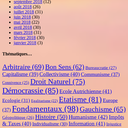
septembre 2018
(12)
août 2018
(26)
juillet 2018
(31)
juin 2018
(30)
mai 2018
(22)
avril 2018
(30)
mars 2018
(31)
février 2018
(30)
janvier 2018
(3)
Thématiques…
Arbitraire
(69)
Bon Sens
(62)
Bureaucratie
(27)
Capitalisme
(39)
Collectivisme
(40)
Communisme
(37)
Droit Naturel
(75)
Connivence
(25)
Démocrassie
(85)
Ecole Autrichienne
(41)
Etatisme
(81)
Europe
Ecologie
(31)
Egalitarisme
(22)
Fondamentaux
(98)
Gauchisme
(65)
(37)
Histoire
(50)
Humanisme
(42)
Impôts
Géopolitique
(26)
& Taxes
(40)
Information
(41)
Individualisme
(30)
Injustice